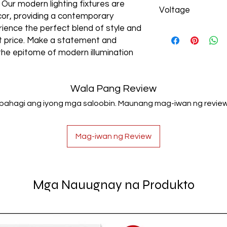
Aluminum+Acrylic
. Our modern lighting fixtures are
Voltage
cor, providing a contemporary
rience the perfect blend of style and
AC85-265V
est price. Make a statement and
the epitome of modern illumination
Wala Pang Review
Ibahagi ang iyong mga saloobin. Maunang mag-iwan ng review
Mag-iwan ng Review
Mga Nauugnay na Produkto