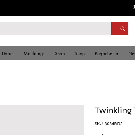
& Doors
Mouldings
Shop
Shop
Pagbebenta
Ne
Twinkling
SKU: 3034BR2