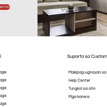
enter
i
Suporta sa Custom
age
Makipag-ugnayan sa
age
Help Center
age
Tungkol sa atin
age
Mga karera
age