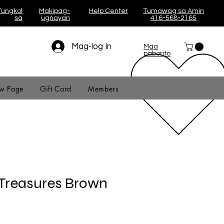
Tungkol
Makipag-
Help Center
Tumawag sa Amin
sa
ugnayan
416-568-2165
Mag-log In
Mga
paborito
w Page
Gift Card
Members
 Treasures Brown