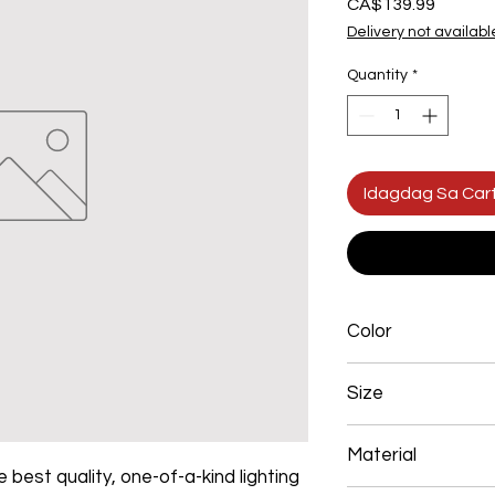
Presyo
CA$139.99
Delivery not availabl
Quantity
*
Idagdag Sa Car
Color
Brown
Size
200+200+200mm 7
Material
 best quality, one-of-a-kind lighting