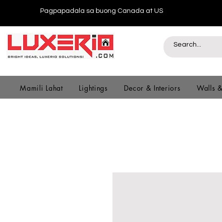
Pagpapadala sa buong Canada at US
Mamili Lahat
Lightings
Decor & Interiors
Walls 