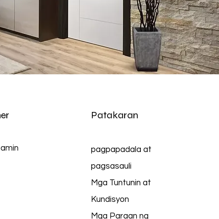
er
Patakaran
 amin
pagpapadala at
pagsasauli
Mga Tuntunin at
Kundisyon
Mga Paraan ng