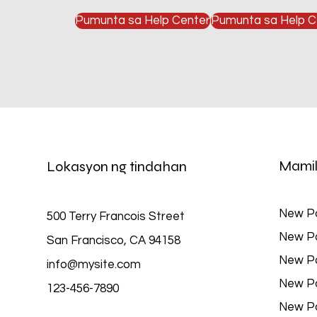
Pumunta sa Help Center
Pumunta sa Help C
Mamil
Lokasyon ng tindahan
New P
500 Terry Francois Street
New P
San Francisco, CA 94158
New P
info@mysite.com
New P
123-456-7890
New P