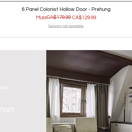
6 Panel Colonist Hollow Door - Prehung
Regular na Presyo
Sale Price
CA$179.99
Mula
CA$129.99
Delivery not available
 ako.
gnan