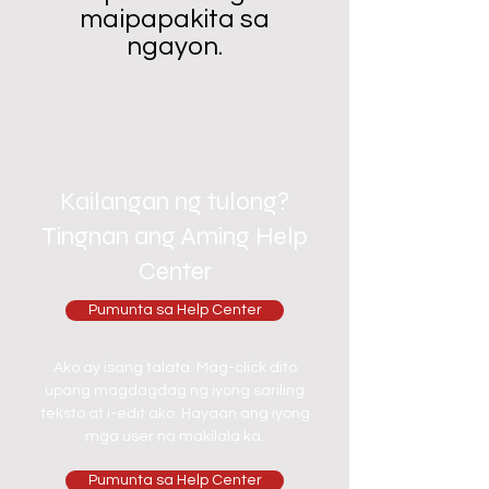
maipapakita sa
ngayon.
Kailangan ng tulong?
Tingnan ang Aming Help
Center
Pumunta sa Help Center
Ako ay isang talata. Mag-click dito
upang magdagdag ng iyong sariling
teksto at i-edit ako. Hayaan ang iyong
mga user na makilala ka.
Pumunta sa Help Center