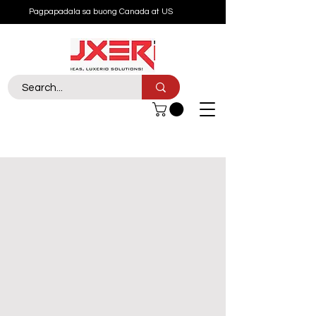
Pagpapadala sa buong Canada at US