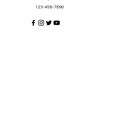
123-456-7890
Suporta sa Customer
Makipag-ugnayan sa amin
Help Center
Tungkol sa atin
Mga karera
Patakaran