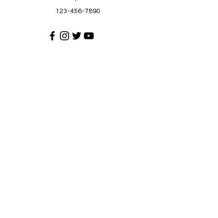
123-456-7890
Suporta sa Customer
Makipag-ugnayan sa amin
Help Center
Tungkol sa atin
Mga karera
Patakaran