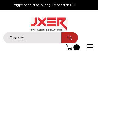
Pagpapadala sa buong Canada at US