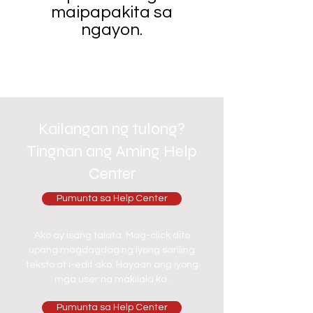
maipapakita sa
ngayon.
Kailangan ng tulong?
Tingnan ang Aming Help
Center
Pumunta sa Help Center
Ako ay isang talata. Mag-click dito
upang magdagdag ng iyong sariling
teksto at i-edit ako. Hayaan ang iyong
mga user na makilala ka.
Pumunta sa Help Center