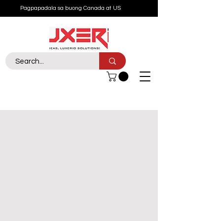
Pagpapadala sa buong Canada at US