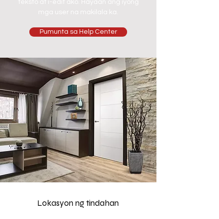
teksto at i-edit ako. Hayaan ang iyong
mga user na makilala ka.
Pumunta sa Help Center
Lokasyon ng tindahan