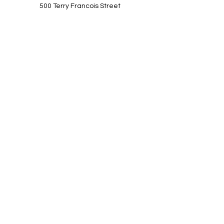
500 Terry Francois Street
San Francisco, CA 94158
info@mysite.com
123-456-7890
Suporta sa Customer
Makipag-ugnayan sa amin
Help Center
Tungkol sa atin
Mga karera