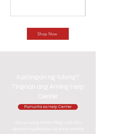
Shop Now
Kailangan ng tulong?
Tingnan ang Aming Help
Center
Pumunta sa Help Center
Ako ay isang talata. Mag-click dito
upang magdagdag ng iyong sariling