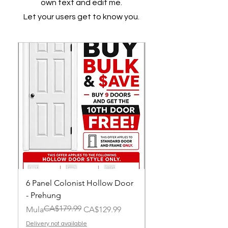
own text and edit me.
Let your users get to know you.
6 Panel Colonist Hollow Door
2 Panel Shaker Holl
- Prehung
Prehung
CA$179.99
Regular na Presyo
Sale Price
Regular na Presyo
Sale Price
Mula
CA$129.99
Mula
Delivery not available
Delivery not available