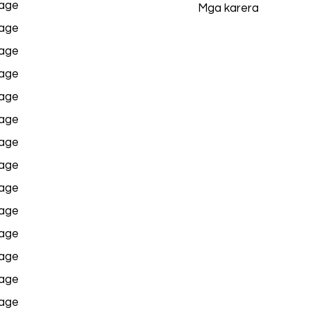
age
Mga karera
age
age
age
age
age
age
age
age
age
age
age
age
age