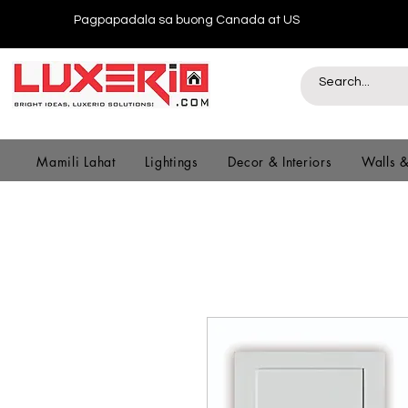
Pagpapadala sa buong Canada at US
Mamili Lahat
Lightings
Decor & Interiors
Walls 