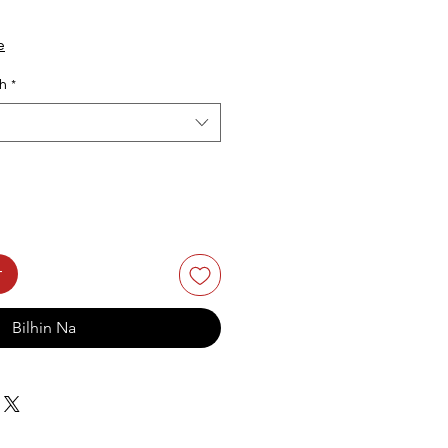
e
th
*
t
Bilhin Na