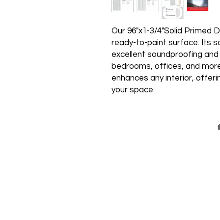
Our 96"x1-3/4"Solid Primed Do
ready-to-paint surface. Its s
excellent soundproofing and s
bedrooms, offices, and more.
enhances any interior, offeri
your space.