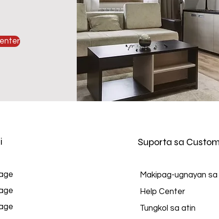
enter
i
Suporta sa Custom
age
Makipag-ugnayan sa
age
Help Center
age
Tungkol sa atin