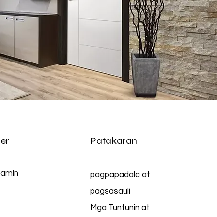
er
Patakaran
 amin
pagpapadala at
pagsasauli
Mga Tuntunin at