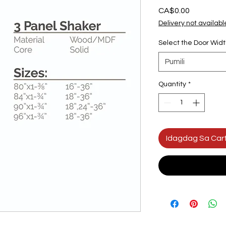
Presyo
CA$0.00
Delivery not availabl
Select the Door Wid
Pumili
Quantity
*
Idagdag Sa Car