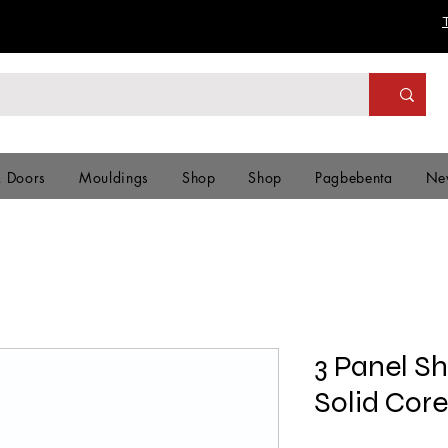
& Doors
Mouldings
Shop
Shop
Pagbebenta
Ne
3 Panel Sh
Solid Cor