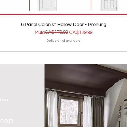
6 Panel Colonist Hollow Door - Prehung
Regular na Presyo
Sale Price
CA$179.99
Mula
CA$129.99
Delivery not available
 ako.
gnan