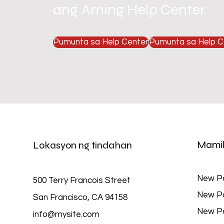
ang Aming Help Center
Pumunta sa Help Center
Pumunta sa Help C
Mamil
Lokasyon ng tindahan
New P
500 Terry Francois Street
New P
San Francisco, CA 94158
New P
info@mysite.com