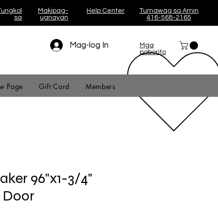
Tungkol
Makipag-
Help Center
Tumawag sa Amin
sa
ugnayan
416-568-2165
Mag-log In
Mga
paborito
w Page
Gift Card
Members
aker 96"x1-3/4"
e Door