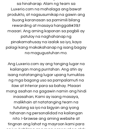
sa hinaharap. Alam ng team sa
Luxerio.com na mahalaga ang bawat
produkto, at nagsusumikap na gawin ang
buong karanasan sa pamimili bilang
rewarding at masaya hangga&#39;t
maaari. Ang aming koponan sa pagbili ay
patuloy na naghahanap ng
pinakamahusay na iaalok sa iyo, kaya
palagi kang makakahanap ng isang bagay
na magugustuhan mo.
Ang Luxerio.com ay ang tanging lugar na
kailangan mong puntahan. Ang atin ay
isang natatanging lugar upang tumuklas
ng mga bagong uso sa pampalamuti na
ilaw at Interior para sa bahay. Maaari
mong asahan na gagawin namin ang hindi
inaasahan; Kami ay isang masaya,
malikhain at natatanging team na
tutulong sa iyo na bigyan ang iyong
tahanan ng personalidad na kailangan
nito. I-browse ang aming website at
tingnan ang lahat ng mayroon kami para