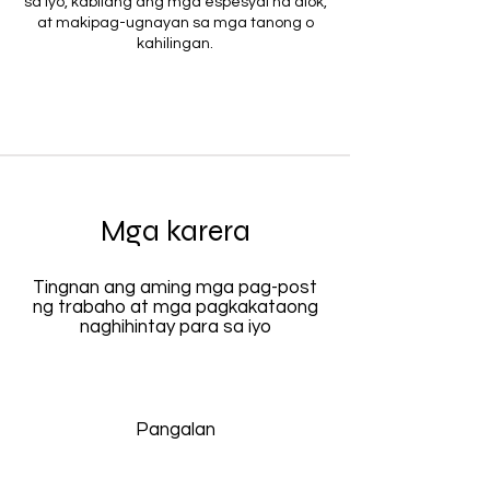
sa iyo, kabilang ang mga espesyal na alok,
at makipag-ugnayan sa mga tanong o
kahilingan.
Mga karera
Tingnan ang aming mga pag-post
ng trabaho at mga pagkakataong
naghihintay para sa iyo
Pangalan