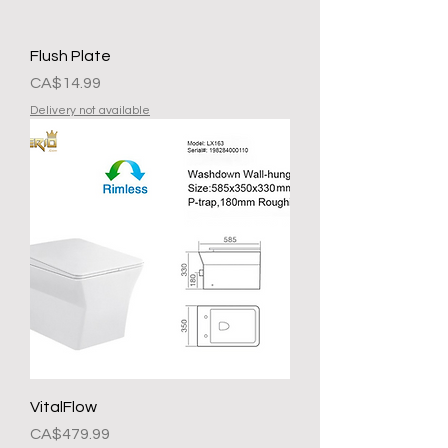
Flush Plate
Presyo
CA$14.99
Delivery not available
VitalFlow
Presyo
CA$479.99