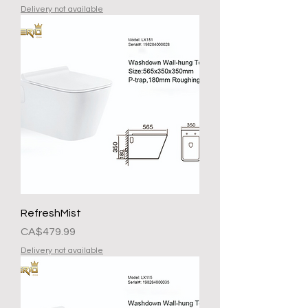
Delivery not available
RefreshMist
Presyo
CA$479.99
Delivery not available