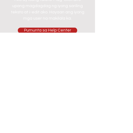
upang magdagdag ng iyong sariling
teksto at i-edit ako. Hayaan ang iyong
mga user na makilala ka.
Pumunta sa Help Center