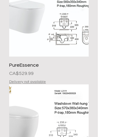
PureEssence
Presyo
CA$529.99
Delivery not available