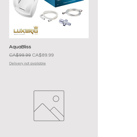
AquaBliss
Regular na Presyo
Sale Price
CA$99.99
CA$89.99
Delivery not available