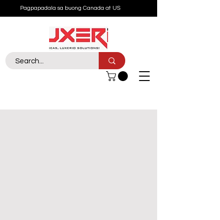
Pagpapadala sa buong Canada at US