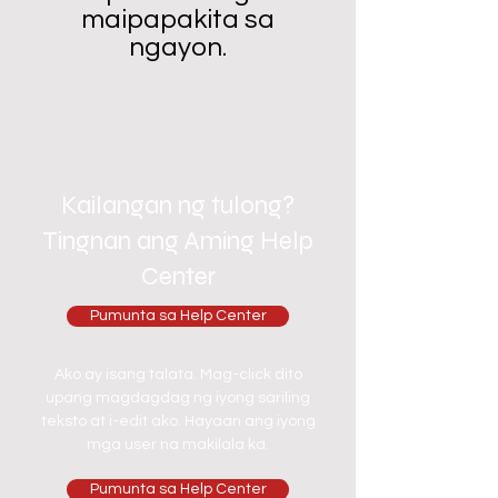
maipapakita sa
ngayon.
Kailangan ng tulong?
Tingnan ang Aming Help
Center
Pumunta sa Help Center
Ako ay isang talata. Mag-click dito
upang magdagdag ng iyong sariling
teksto at i-edit ako. Hayaan ang iyong
mga user na makilala ka.
Pumunta sa Help Center