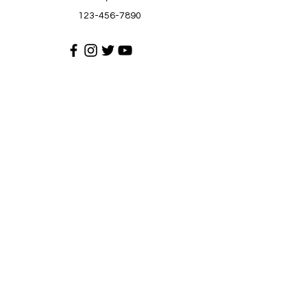
123-456-7890
Suporta sa Customer
Makipag-ugnayan sa amin
Help Center
Tungkol sa atin
Mga karera
Patakaran