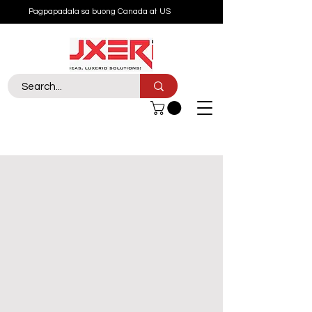
Pagpapadala sa buong Canada at US