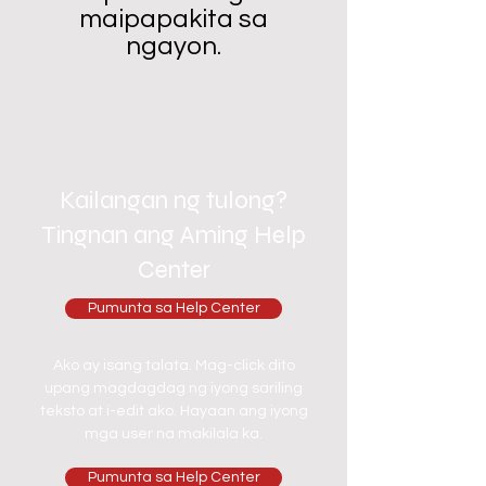
maipapakita sa
ngayon.
Kailangan ng tulong?
Tingnan ang Aming Help
Center
Pumunta sa Help Center
Ako ay isang talata. Mag-click dito
upang magdagdag ng iyong sariling
teksto at i-edit ako. Hayaan ang iyong
mga user na makilala ka.
Pumunta sa Help Center