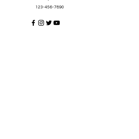
123-456-7890
Suporta sa Customer
Makipag-ugnayan sa amin
Help Center
Tungkol sa atin
Mga karera
Patakaran