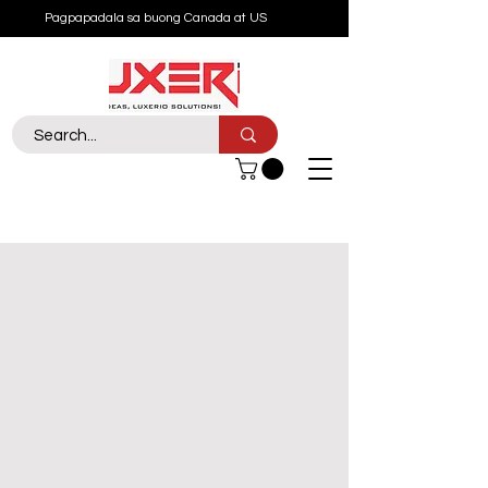
Pagpapadala sa buong Canada at US