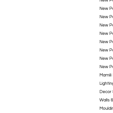
New P
New P
New P
New P
New P
New P
New P
New P
New P
Mamili
Lightin
Decor &
Walls 
Mouldi