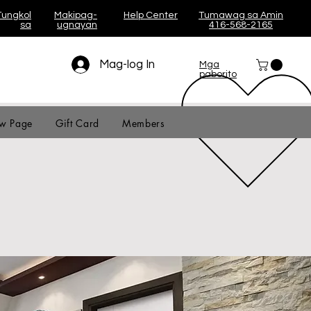
Tungkol
Makipag-
Help Center
Tumawag sa Amin
sa
ugnayan
416-568-2165
Mag-log In
Mga
paborito
w Page
Gift Card
Members