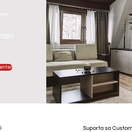
 ako.
gnan
enter
i
Suporta sa Custom