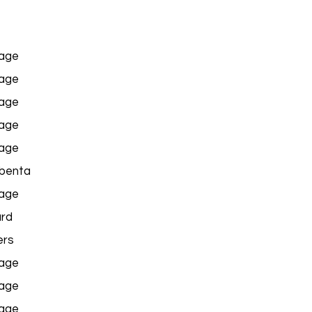
age
age
age
age
age
benta
age
ard
rs
age
age
age