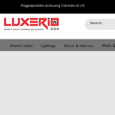
Pagpapadala sa buong Canada at US
Mamili Lahat
Lightings
Decor & Interiors
Walls 