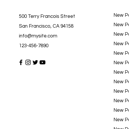
New P
500 Terry Francois Street
New P
San Francisco, CA 94158
New P
info@mysite.com
New P
123-456-7890
New P
New P
New P
New P
New P
New P
New P
New P