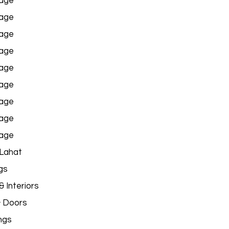
age
age
age
age
age
age
age
age
age
 Lahat
gs
 Interiors
& Doors
ngs