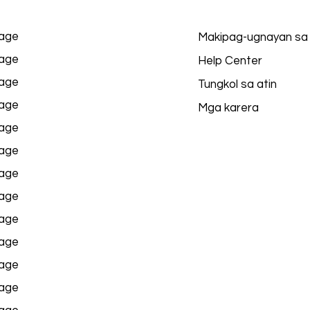
age
Makipag-ugnayan sa
age
Help Center
age
Tungkol sa atin
age
Mga karera
age
age
age
age
age
age
age
age