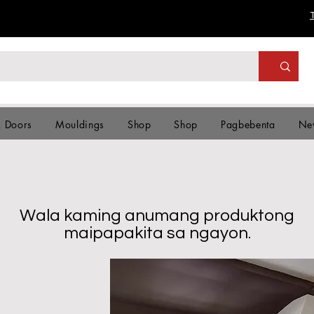
& Doors
Mouldings
Shop
Shop
Pagbebenta
Ne
Wala kaming anumang produktong
maipapakita sa ngayon.