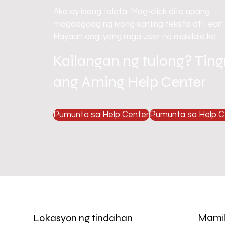
Ako ay isang talata. Mag-click dito upang
magdagdag ng iyong sariling teksto at i-edit
Hayaan ang iyong mga user na makilala ka.
Kailangan ng tulong? Tin
ang Aming Help Center
Pumunta sa Help Center
Pumunta sa Help C
Mamil
Lokasyon ng tindahan