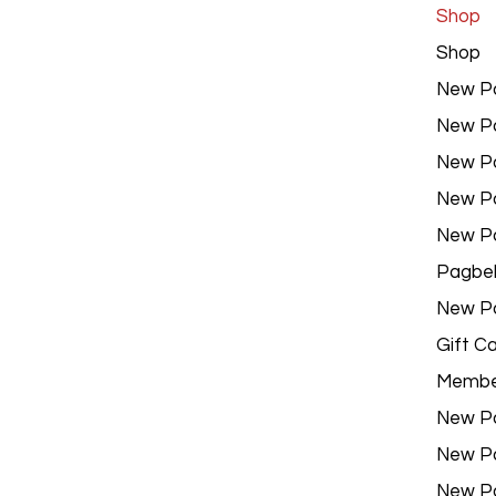
Shop
Shop
New P
New P
New P
New P
New P
Pagbe
New P
Gift C
Membe
New P
New P
New P