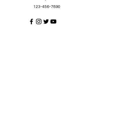
123-456-7890
Suporta sa Customer
Makipag-ugnayan sa amin
Help Center
Tungkol sa atin
Mga karera
Patakaran