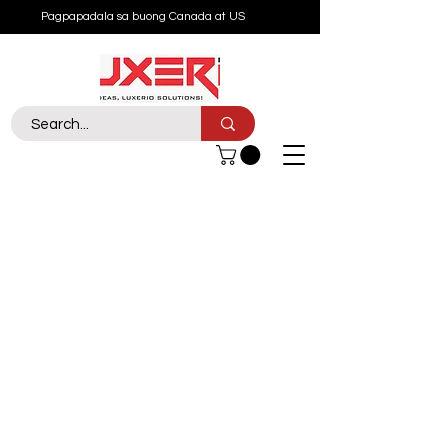
Pagpapadala sa buong Canada at US