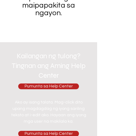
maipapakita sa
ngayon.
Kailangan ng tulong?
Tingnan ang Aming Help
Center
Pumunta sa Help Center
Ako ay isang talata. Mag-click dito
upang magdagdag ng iyong sariling
teksto at i-edit ako. Hayaan ang iyong
mga user na makilala ka.
Pumunta sa Help Center