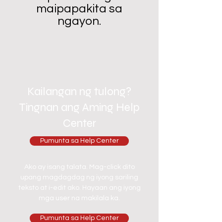
maipapakita sa
ngayon.
Kailangan ng tulong?
Tingnan ang Aming Help
Center
Pumunta sa Help Center
Ako ay isang talata. Mag-click dito
upang magdagdag ng iyong sariling
teksto at i-edit ako. Hayaan ang iyong
mga user na makilala ka.
Pumunta sa Help Center