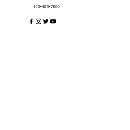
123-456-7890
Suporta sa Customer
Makipag-ugnayan sa amin
Help Center
Tungkol sa atin
Mga karera
Patakaran