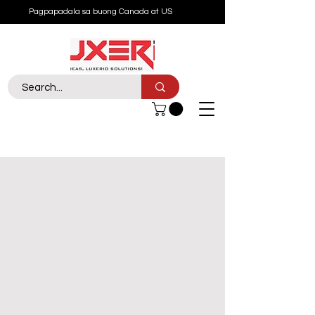
Pagpapadala sa buong Canada at US