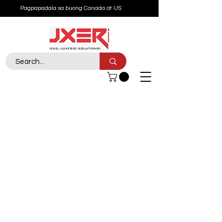
Pagpapadala sa buong Canada at US