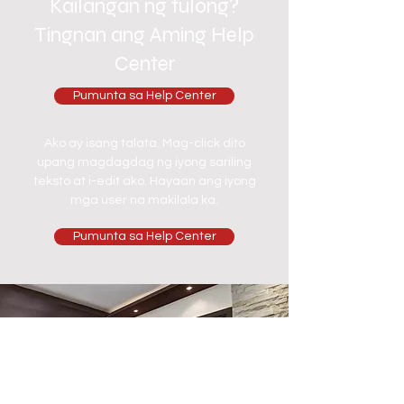
Kailangan ng tulong?
Tingnan ang Aming Help
Center
Pumunta sa Help Center
Ako ay isang talata. Mag-click dito
upang magdagdag ng iyong sariling
teksto at i-edit ako. Hayaan ang iyong
mga user na makilala ka.
Pumunta sa Help Center