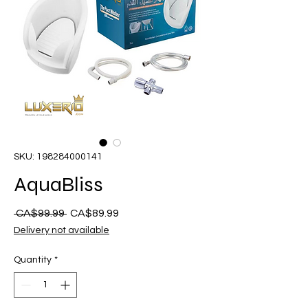
SKU: 198284000141
AquaBliss
Regular
Sale
 CA$99.99 
CA$89.99
na
Price
Delivery not available
Presyo
Quantity
*