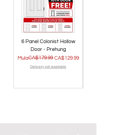
6 Panel Colonist Hollow
2 Panel Shaker Ho
Door - Prehung
Regular na Presyo
Sale Price
CA$179.99
Regular na Presyo
Sale Price
Mula
CA$129.99
Mula
Delivery not available