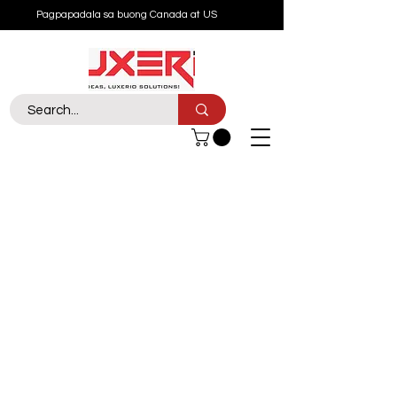
Pagpapadala sa buong Canada at US