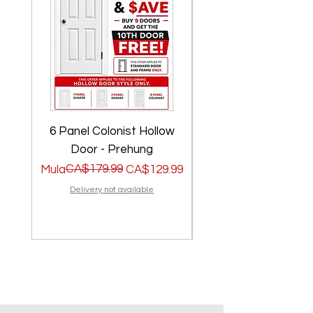
6 Panel Colonist Hollow
2 Panel Shaker Ho
Door - Prehung
Regular na Presyo
Sale Price
CA$179.99
Regular na Presyo
Sale Price
Mula
CA$129.99
Mula
Delivery not available