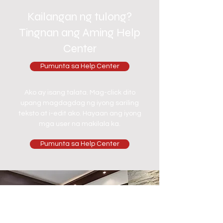
Kailangan ng tulong?
Tingnan ang Aming Help
Center
Pumunta sa Help Center
Ako ay isang talata. Mag-click dito
upang magdagdag ng iyong sariling
teksto at i-edit ako. Hayaan ang iyong
mga user na makilala ka.
Pumunta sa Help Center