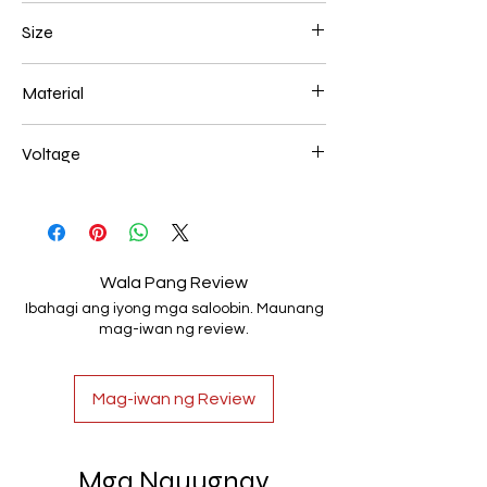
White
Size
L300*W220*E80 52W
Material
Aluminum+Acrylic
Voltage
AC85-265V
Wala Pang Review
Ibahagi ang iyong mga saloobin. Maunang
mag-iwan ng review.
Mag-iwan ng Review
Mga Nauugnay