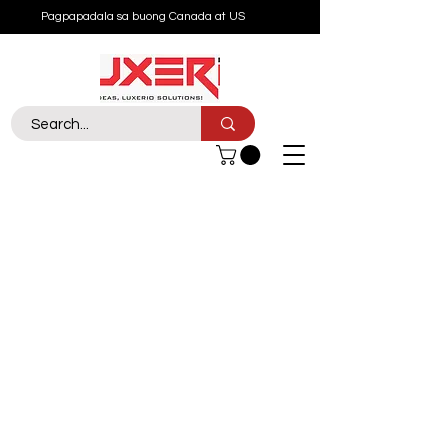
Pagpapadala sa buong Canada at US