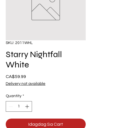
SKU: 2011WHL
Starry Nightfall
White
Presyo
CA$59.99
Delivery not available
Quantity
*
Idagdag Sa Cart