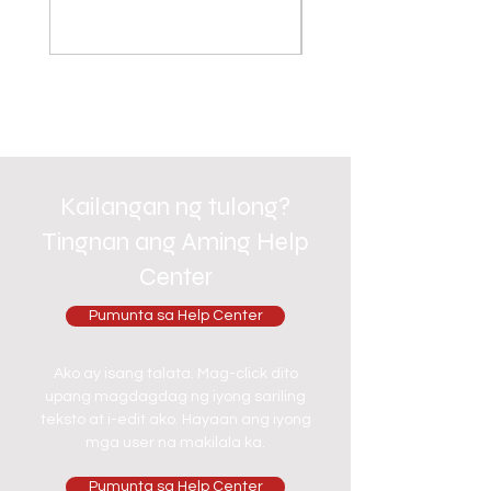
Kailangan ng tulong?
Tingnan ang Aming Help
Center
Pumunta sa Help Center
Ako ay isang talata. Mag-click dito
upang magdagdag ng iyong sariling
teksto at i-edit ako. Hayaan ang iyong
mga user na makilala ka.
Pumunta sa Help Center