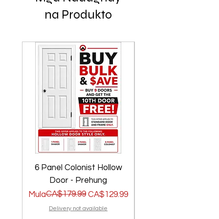
na Produkto
6 Panel Colonist Hollow
2 Panel Shaker Ho
Door - Prehung
Regular na Presyo
Sale Price
CA$179.99
Regular na Presyo
Sale Price
Mula
CA$129.99
Mula
Delivery not available