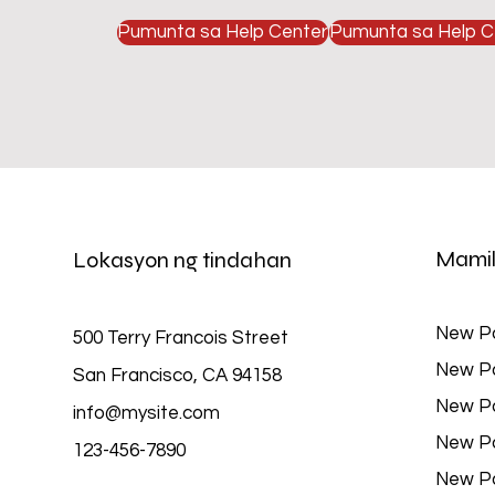
Pumunta sa Help Center
Pumunta sa Help C
Mamil
Lokasyon ng tindahan
New P
500 Terry Francois Street
New P
San Francisco, CA 94158
New P
info@mysite.com
New P
123-456-7890
New P