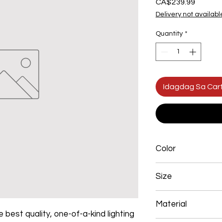
Presyo
CA$239.99
Delivery not availabl
Quantity
*
Idagdag Sa Car
Color
Brown
Size
40+60+80 226W
Material
 best quality, one-of-a-kind lighting