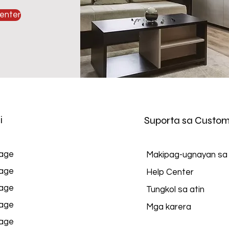
enter
i
Suporta sa Custom
age
Makipag-ugnayan sa
age
Help Center
age
Tungkol sa atin
age
Mga karera
age