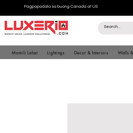
Pagpapadala sa buong Canada at US
Mamili Lahat
Lightings
Decor & Interiors
Walls 