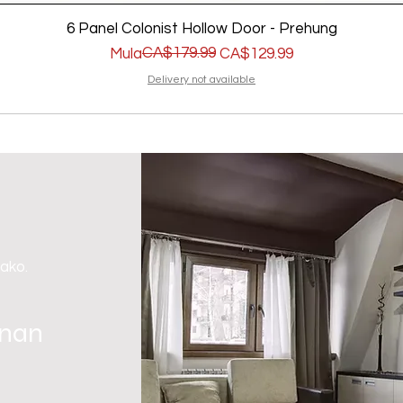
6 Panel Colonist Hollow Door - Prehung
Regular na Presyo
Sale Price
CA$179.99
Mula
CA$129.99
Delivery not available
 ako.
gnan