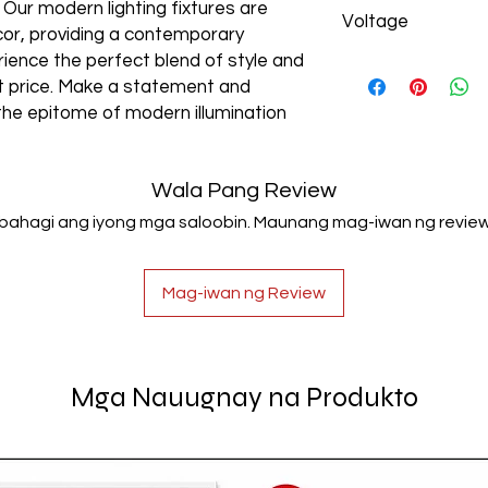
Aluminum+Acrylic
. Our modern lighting fixtures are
Voltage
cor, providing a contemporary
rience the perfect blend of style and
AC85-265V
est price. Make a statement and
the epitome of modern illumination
Wala Pang Review
Ibahagi ang iyong mga saloobin. Maunang mag-iwan ng review
Mag-iwan ng Review
Mga Nauugnay na Produkto