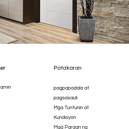
er
Patakaran
 amin
pagpapadala at
pagsasauli
Mga Tuntunin at
Kundisyon
Mga Paraan ng