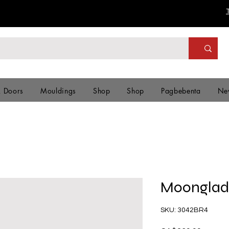
& Doors
Mouldings
Shop
Shop
Pagbebenta
Ne
Moonglad
SKU: 3042BR4