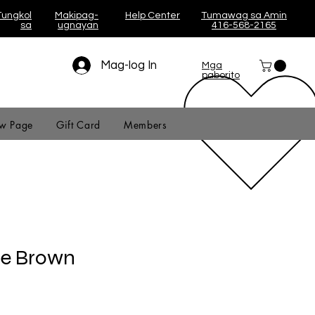
Tungkol
Makipag-
Help Center
Tumawag sa Amin
sa
ugnayan
416-568-2165
Mag-log In
Mga
paborito
w Page
Gift Card
Members
e Brown