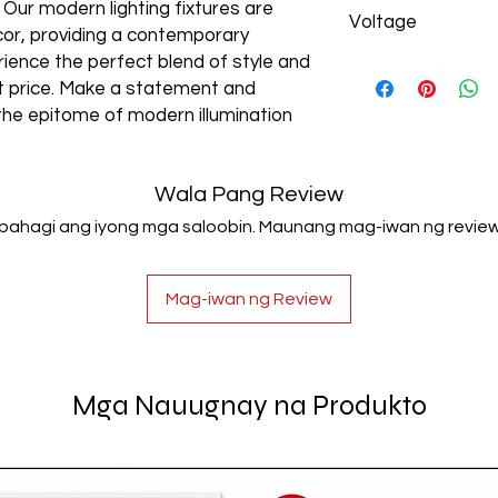
Aluminum+Acrylic
. Our modern lighting fixtures are
Voltage
cor, providing a contemporary
rience the perfect blend of style and
AC85-265V
est price. Make a statement and
the epitome of modern illumination
Wala Pang Review
Ibahagi ang iyong mga saloobin. Maunang mag-iwan ng review
Mag-iwan ng Review
Mga Nauugnay na Produkto