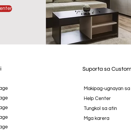
enter
i
Suporta sa Custom
age
Makipag-ugnayan sa
age
Help Center
age
Tungkol sa atin
age
Mga karera
age