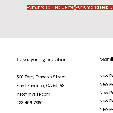
Pumunta sa Help Center
Pumunta sa Help C
Mamil
Lokasyon ng tindahan
New P
500 Terry Francois Street
New P
San Francisco, CA 94158
New P
info@mysite.com
New P
123-456-7890
New P