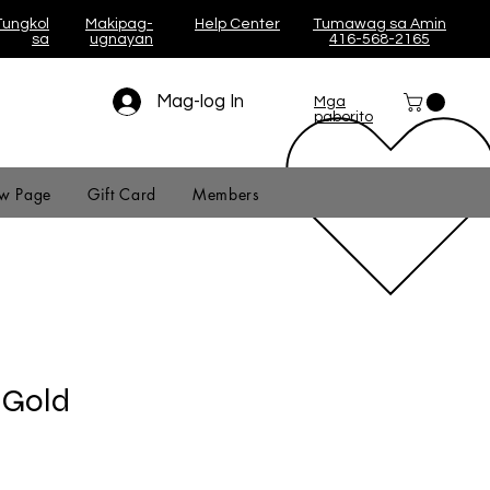
Tungkol
Makipag-
Help Center
Tumawag sa Amin
sa
ugnayan
416-568-2165
Mag-log In
Mga
paborito
w Page
Gift Card
Members
 Gold