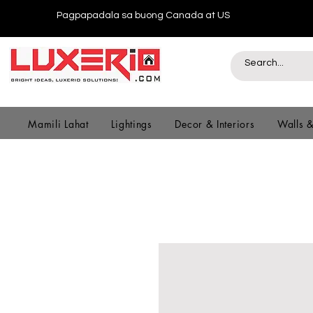
Pagpapadala sa buong Canada at US
Mamili Lahat
Lightings
Decor & Interiors
Walls 