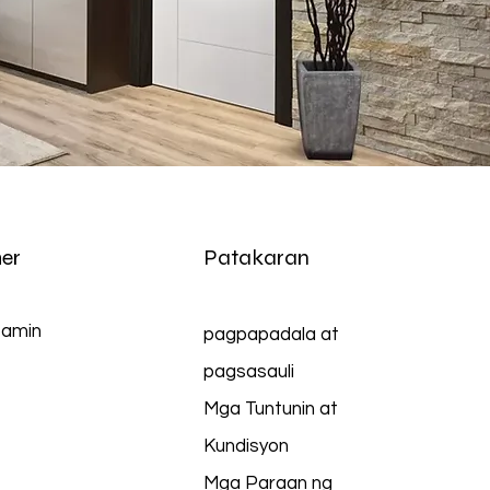
er
Patakaran
 amin
pagpapadala at
pagsasauli
Mga Tuntunin at
Kundisyon
Mga Paraan ng