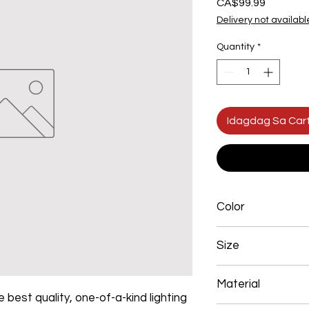
Presyo
CA$99.99
Delivery not availabl
Quantity
*
Idagdag Sa Car
Color
Gold
Size
300+400mm 80W
Material
 best quality, one-of-a-kind lighting