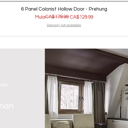
6 Panel Colonist Hollow Door - Prehung
Regular na Presyo
Sale Price
CA$179.99
Mula
CA$129.99
Delivery not available
 ako.
gnan