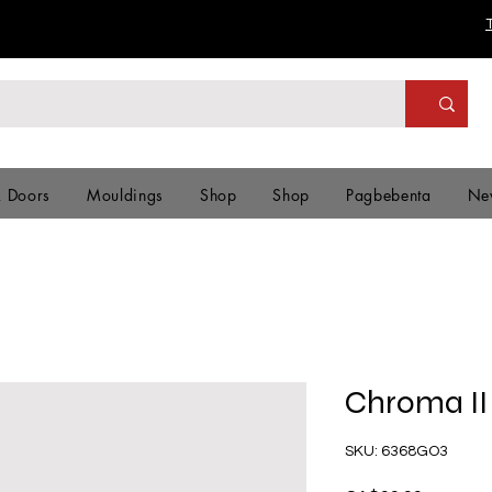
& Doors
Mouldings
Shop
Shop
Pagbebenta
Ne
Chroma II
SKU: 6368GO3