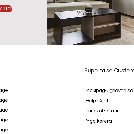
enter
i
Suporta sa Custom
age
Makipag-ugnayan sa
age
Help Center
age
Tungkol sa atin
age
Mga karera
age