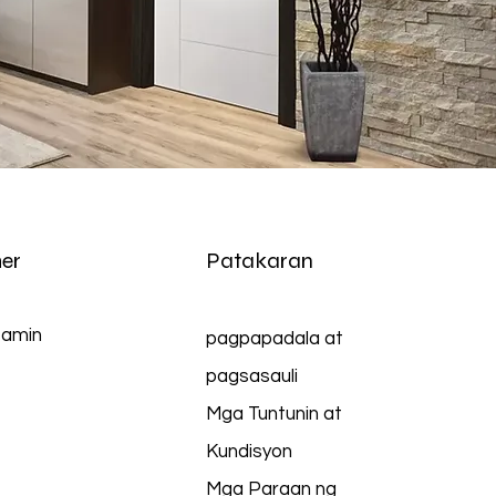
er
Patakaran
 amin
pagpapadala at
pagsasauli
Mga Tuntunin at
Kundisyon
Mga Paraan ng