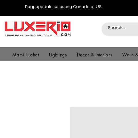
Pagpapadala sa buong Canada at US
Mamili Lahat
Lightings
Decor & Interiors
Walls 