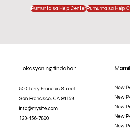
Pumunta sa Help Center
Pumunta sa Help C
Mamil
Lokasyon ng tindahan
New P
500 Terry Francois Street
New P
San Francisco, CA 94158
New P
info@mysite.com
New P
123-456-7890
New P