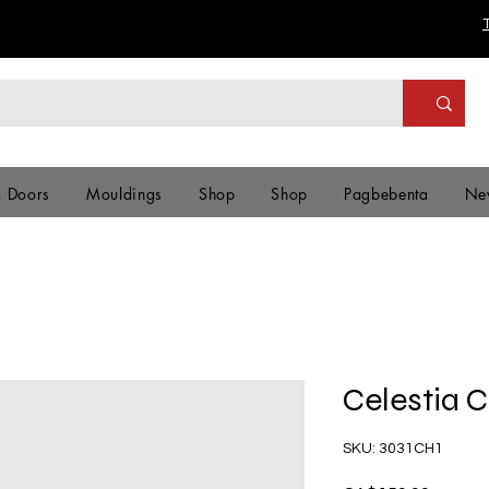
& Doors
Mouldings
Shop
Shop
Pagbebenta
Ne
Celestia 
SKU: 3031CH1