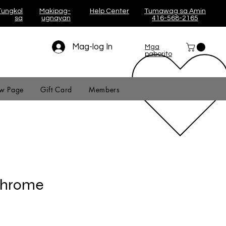
Tungkol
Makipag-
Help Center
Tumawag sa Amin
sa
ugnayan
416-568-2165
Mag-log In
Mga
paborito
w Page
Gift Card
Members
Chrome