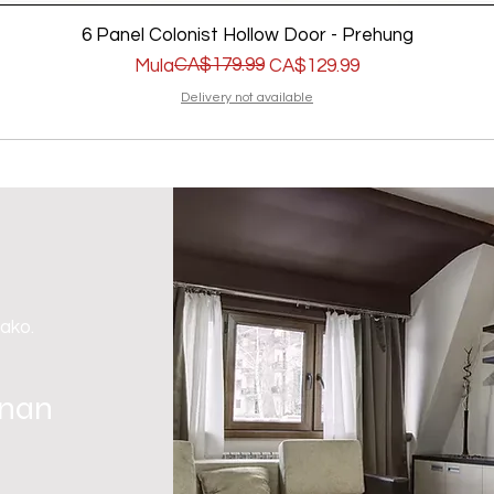
6 Panel Colonist Hollow Door - Prehung
Regular na Presyo
Sale Price
CA$179.99
Mula
CA$129.99
Delivery not available
 ako.
gnan