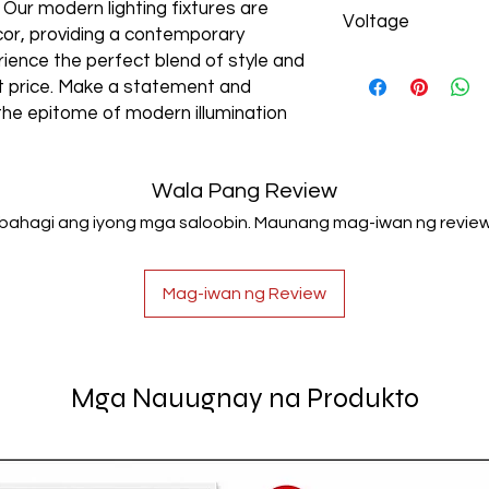
Aluminum+Acrylic
. Our modern lighting fixtures are
Voltage
cor, providing a contemporary
rience the perfect blend of style and
AC85-265V
est price. Make a statement and
the epitome of modern illumination
Wala Pang Review
Ibahagi ang iyong mga saloobin. Maunang mag-iwan ng review
Mag-iwan ng Review
Mga Nauugnay na Produkto