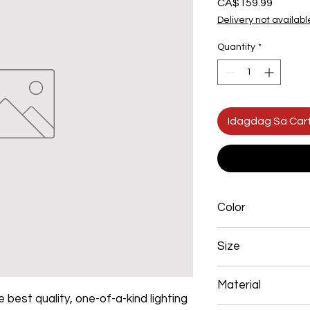
Presyo
CA$159.99
Delivery not availabl
Quantity
*
Idagdag Sa Car
Color
Chrome
Size
1000*180mm 108W
Material
 best quality, one-of-a-kind lighting