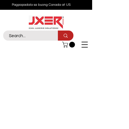
Pagpapadala sa buong Canada at US