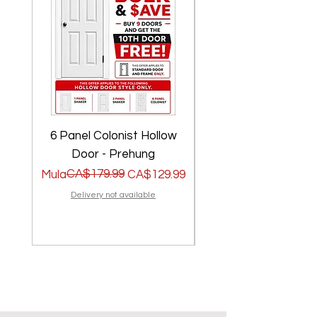
6 Panel Colonist Hollow
2 Panel Shaker Ho
Door - Prehung
Regular na Presyo
Sale Price
CA$179.99
Regular na Presyo
Sale Price
Mula
CA$129.99
Mula
Delivery not available