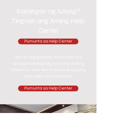
Kailangan ng tulong?
Tingnan ang Aming Help
Center
Pumunta sa Help Center
Ako ay isang talata. Mag-click dito
upang magdagdag ng iyong sariling
teksto at i-edit ako. Hayaan ang iyong
mga user na makilala ka.
Pumunta sa Help Center