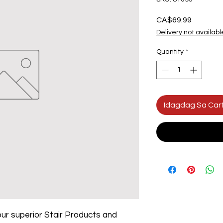
Presyo
CA$69.99
Delivery not availabl
Quantity
*
Idagdag Sa Car
ur superior Stair Products and