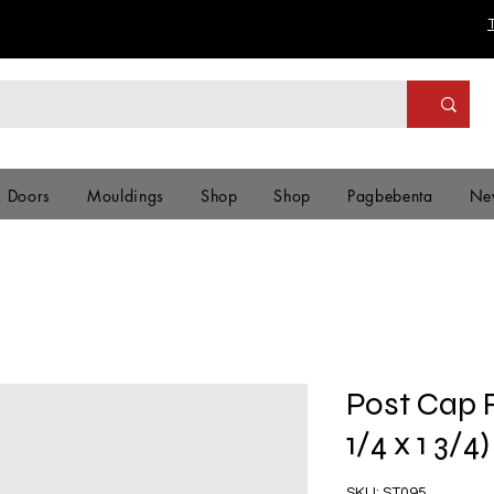
& Doors
Mouldings
Shop
Shop
Pagbebenta
Ne
Post Cap R
1/4 x 1 3/
SKU: ST095