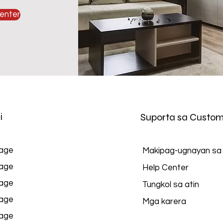
enter
i
Suporta sa Custom
age
Makipag-ugnayan sa
age
Help Center
age
Tungkol sa atin
age
Mga karera
age