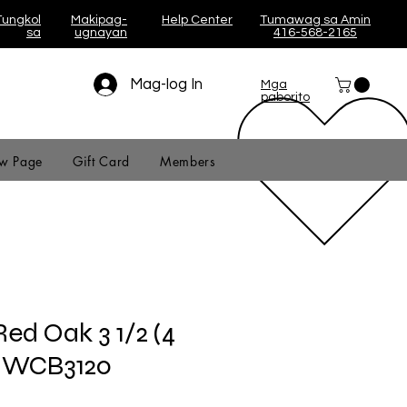
Tungkol
Makipag-
Help Center
Tumawag sa Amin
sa
ugnayan
416-568-2165
Mag-log In
Mga
paborito
w Page
Gift Card
Members
ed Oak 3 1/2 (4
4) WCB3120