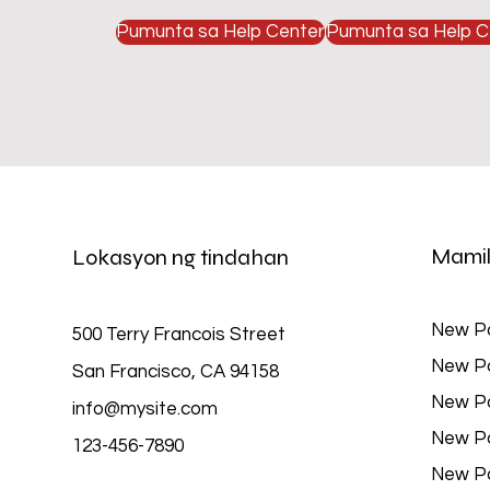
Pumunta sa Help Center
Pumunta sa Help C
Mamil
Lokasyon ng tindahan
New P
500 Terry Francois Street
New P
San Francisco, CA 94158
New P
info@mysite.com
New P
123-456-7890
New P