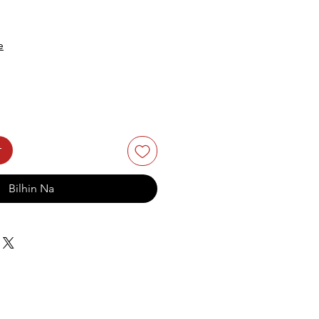
e
t
Bilhin Na