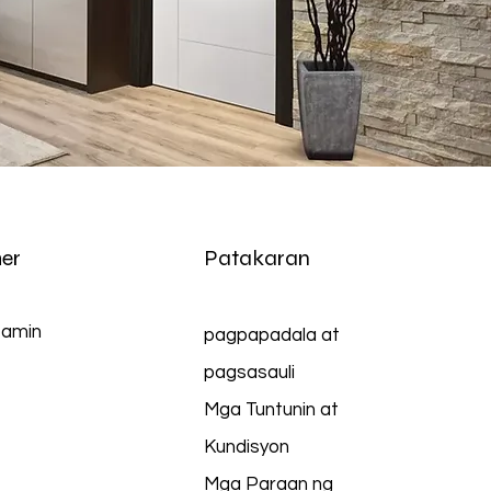
er
Patakaran
 amin
pagpapadala at
pagsasauli
Mga Tuntunin at
Kundisyon
Mga Paraan ng