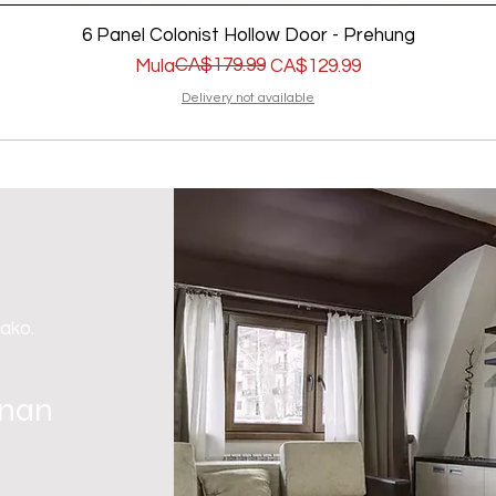
6 Panel Colonist Hollow Door - Prehung
Regular na Presyo
Sale Price
CA$179.99
Mula
CA$129.99
Delivery not available
 ako.
gnan