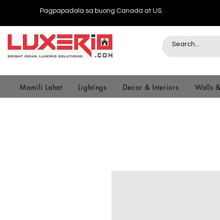
Pagpapadala sa buong Canada at US
Mamili Lahat
Lightings
Decor & Interiors
Walls 