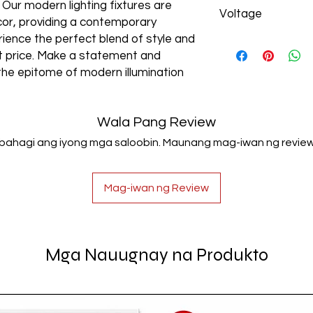
Aluminum+Acrylic
. Our modern lighting fixtures are
Voltage
cor, providing a contemporary
rience the perfect blend of style and
AC85-265V
est price. Make a statement and
the epitome of modern illumination
Wala Pang Review
Ibahagi ang iyong mga saloobin. Maunang mag-iwan ng review
Mag-iwan ng Review
Mga Nauugnay na Produkto