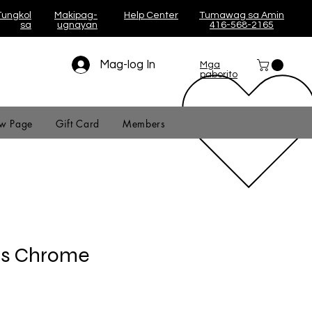
Tungkol
Makipag-
Help Center
Tumawag sa Amin
sa
ugnayan
416-568-2165
Mag-log In
Mga
paborito
w Page
Gift Card
Members
ns Chrome