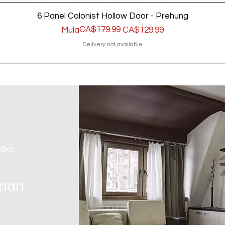
6 Panel Colonist Hollow Door - Prehung
Regular na Presyo
Sale Price
CA$179.99
Mula
CA$129.99
Delivery not available
 ako.
gnan