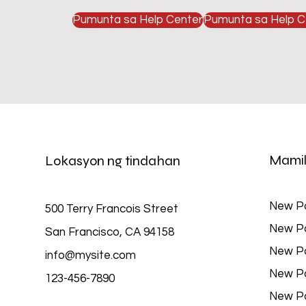
Pumunta sa Help Center
Pumunta sa Help C
Mamil
Lokasyon ng tindahan
New P
500 Terry Francois Street
New P
San Francisco, CA 94158
New P
info@mysite.com
New P
123-456-7890
New P