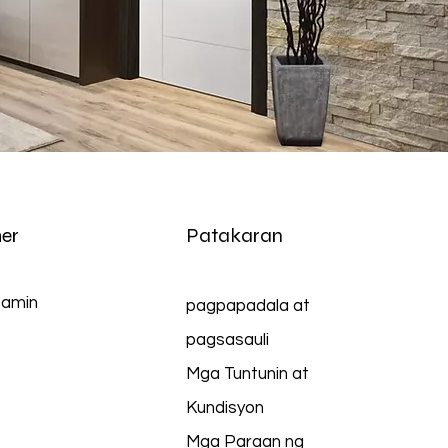
er
Patakaran
 amin
pagpapadala at
pagsasauli
Mga Tuntunin at
Kundisyon
Mga Paraan ng