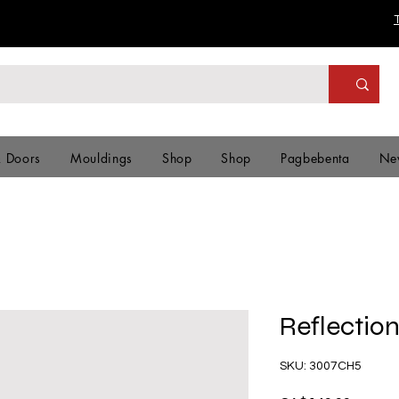
& Doors
Mouldings
Shop
Shop
Pagbebenta
Ne
Reflectio
SKU: 3007CH5