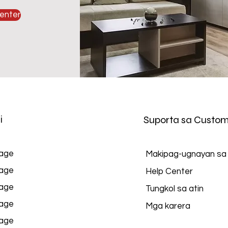
enter
i
Suporta sa Custom
age
Makipag-ugnayan sa
age
Help Center
age
Tungkol sa atin
age
Mga karera
age