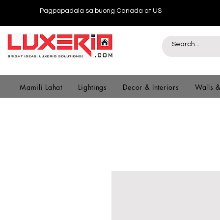
Pagpapadala sa buong Canada at US
Mamili Lahat
Lightings
Decor & Interiors
Walls 