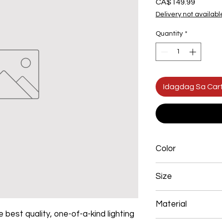
Presyo
CA$149.99
Delivery not availabl
Quantity
*
Idagdag Sa Car
Color
Chrome
Size
500*350mm 112
Material
 best quality, one-of-a-kind lighting