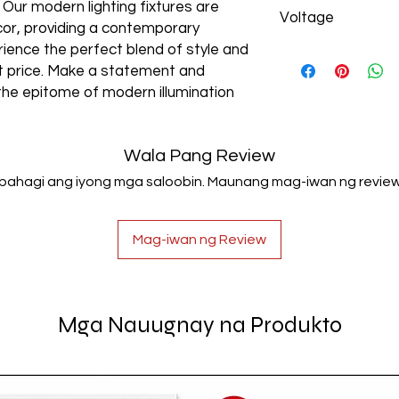
Aluminum+Acrylic
. Our modern lighting fixtures are
Voltage
cor, providing a contemporary
rience the perfect blend of style and
AC85-265V
est price. Make a statement and
the epitome of modern illumination
Wala Pang Review
Ibahagi ang iyong mga saloobin. Maunang mag-iwan ng review
Mag-iwan ng Review
Mga Nauugnay na Produkto