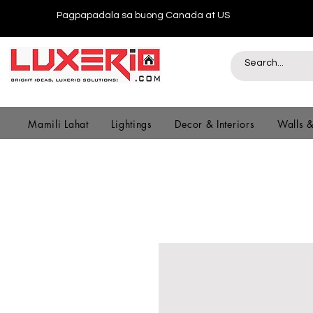
Pagpapadala sa buong Canada at US
Mamili Lahat
Lightings
Decor & Interiors
Walls 