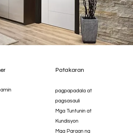
er
Patakaran
 amin
pagpapadala at
pagsasauli
Mga Tuntunin at
Kundisyon
Mga Paraan ng