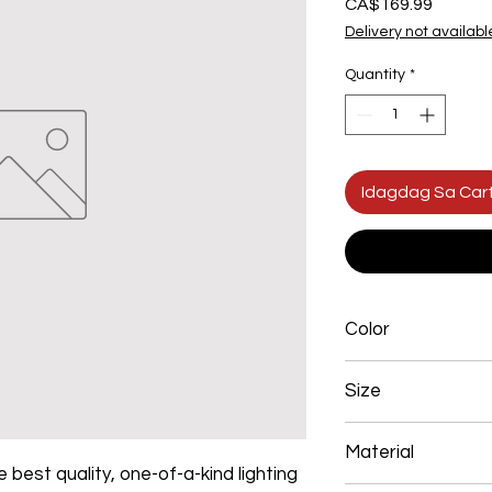
Presyo
CA$169.99
Delivery not availabl
Quantity
*
Idagdag Sa Car
Color
Black
Size
700*200mm 156W
Material
 best quality, one-of-a-kind lighting