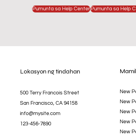
Pumunta sa Help Center
Pumunta sa Help C
Mamil
Lokasyon ng tindahan
New P
500 Terry Francois Street
New P
San Francisco, CA 94158
New P
info@mysite.com
New P
123-456-7890
New P