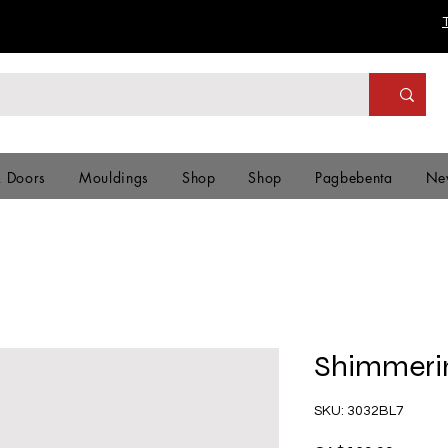
& Doors
Mouldings
Shop
Shop
Pagbebenta
Ne
Shimmerin
SKU: 3032BL7