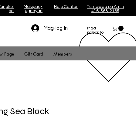
Tungkol
Makipag-
Help Center
Tumawag sa Amin
sa
ugnayan
416-568-2165
Mag-log In
Mga
paborito
w Page
Gift Card
Members
g Sea Black