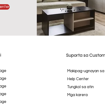
enter
i
Suporta sa Custom
age
Makipag-ugnayan sa
age
Help Center
age
Tungkol sa atin
age
Mga karera
age