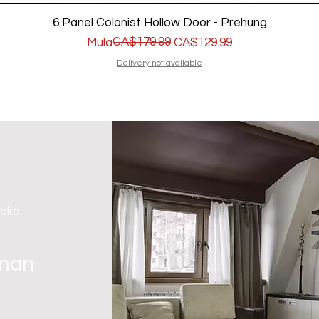
6 Panel Colonist Hollow Door - Prehung
Regular na Presyo
Sale Price
CA$179.99
Mula
CA$129.99
Delivery not available
 ako.
gnan