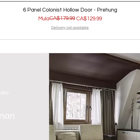
6 Panel Colonist Hollow Door - Prehung
Regular na Presyo
Sale Price
CA$179.99
Mula
CA$129.99
Delivery not available
 ako.
gnan