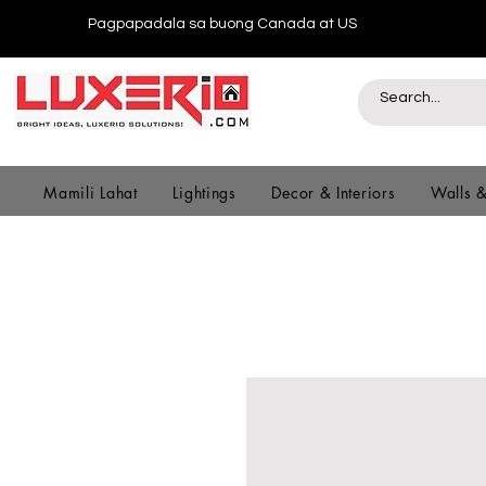
Pagpapadala sa buong Canada at US
Mamili Lahat
Lightings
Decor & Interiors
Walls 