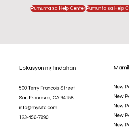
Pumunta sa Help Center
Pumunta sa Help C
Mamil
Lokasyon ng tindahan
New P
500 Terry Francois Street
New P
San Francisco, CA 94158
New P
info@mysite.com
New P
123-456-7890
New P