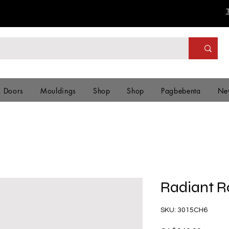
& Doors
Mouldings
Shop
Shop
Pagbebenta
Ne
Radiant 
SKU: 3015CH6