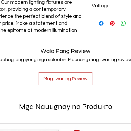
Aluminum+Acrylic
. Our modern lighting fixtures are
Voltage
cor, providing a contemporary
rience the perfect blend of style and
AC85-265V
est price. Make a statement and
the epitome of modern illumination
Wala Pang Review
Ibahagi ang iyong mga saloobin. Maunang mag-iwan ng review
Mag-iwan ng Review
Mga Nauugnay na Produkto