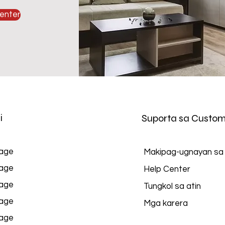
enter
i
Suporta sa Custom
age
Makipag-ugnayan sa
age
Help Center
age
Tungkol sa atin
age
Mga karera
age