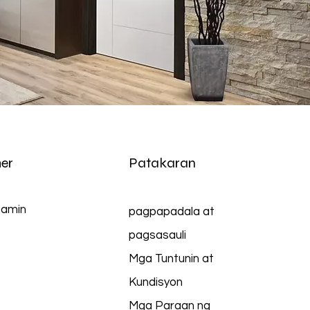
er
Patakaran
 amin
pagpapadala at
pagsasauli
Mga Tuntunin at
Kundisyon
Mga Paraan ng