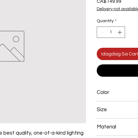
Presyo
CA$149.99
Delivery not availabl
Quantity
*
Idagdag Sa Car
Color
Chrome
Size
600mm 102W
Material
 best quality, one-of-a-kind lighting