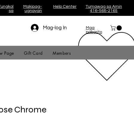
Tungkol
Makipag-
Help Center
Tumawag sa Amin
sa
ugnayan
416-568-2165
Mag-log In
Mga
paborito
w Page
Gift Card
Members
Rose Chrome