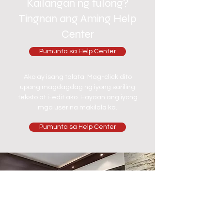
Kailangan ng tulong?
Tingnan ang Aming Help
Center
Pumunta sa Help Center
Ako ay isang talata. Mag-click dito
upang magdagdag ng iyong sariling
teksto at i-edit ako. Hayaan ang iyong
mga user na makilala ka.
Pumunta sa Help Center