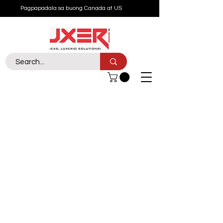
Pagpapadala sa buong Canada at US