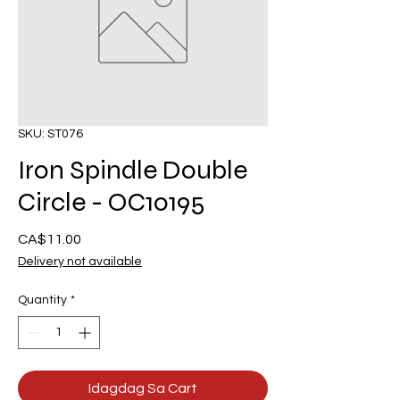
SKU: ST076
Iron Spindle Double
Circle - OC10195
Presyo
CA$11.00
Delivery not available
Quantity
*
Idagdag Sa Cart