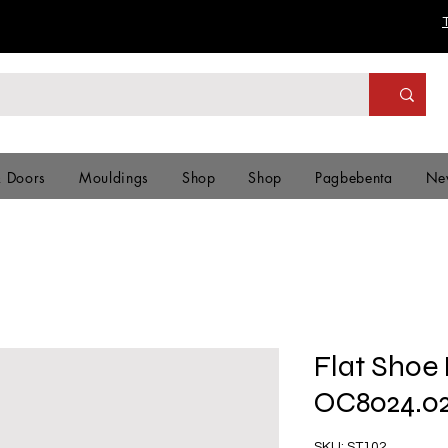
& Doors
Mouldings
Shop
Shop
Pagbebenta
Ne
Flat Shoe 
OC8024.0
SKU: ST102