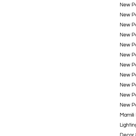
New P
New P
New P
New P
New P
New P
New P
New P
New P
New P
New P
Mamili
Lightin
Decor &