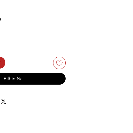
e
t
Bilhin Na