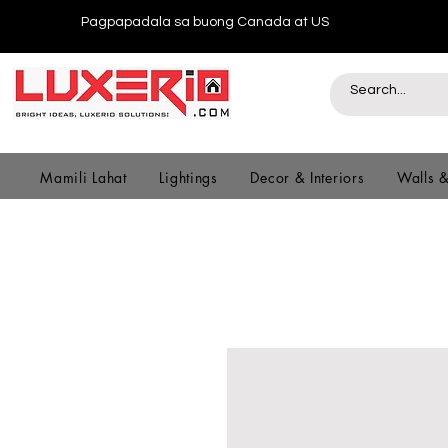
Pagpapadala sa buong Canada at US
Mamili Lahat
Lightings
Decor & Interiors
Walls 