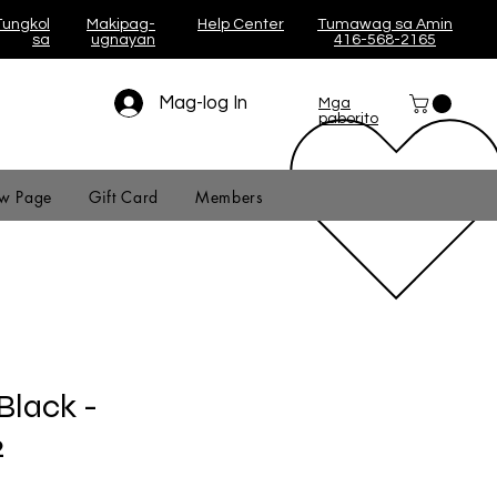
Tungkol
Makipag-
Help Center
Tumawag sa Amin
sa
ugnayan
416-568-2165
Mag-log In
Mga
paborito
w Page
Gift Card
Members
Black -
2