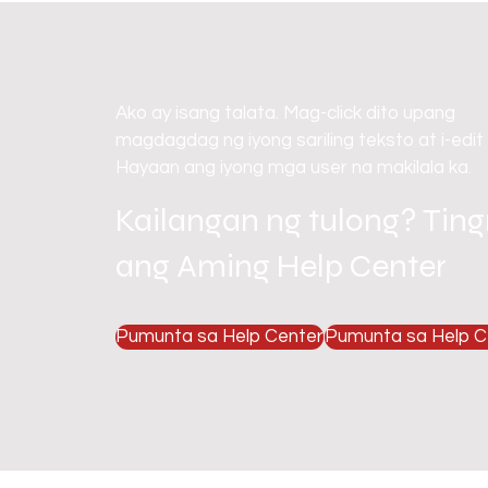
Ako ay isang talata. Mag-click dito upang
magdagdag ng iyong sariling teksto at i-edit
Hayaan ang iyong mga user na makilala ka.
Kailangan ng tulong? Tin
ang Aming Help Center
Pumunta sa Help Center
Pumunta sa Help C