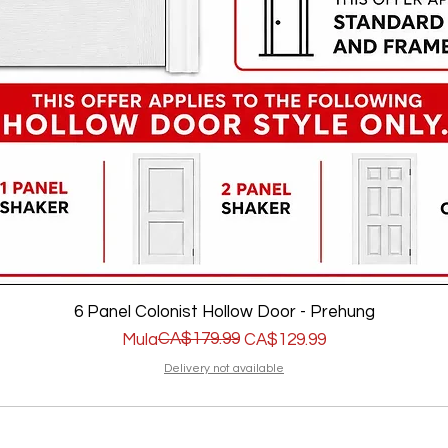
6 Panel Colonist Hollow Door - Prehung
Regular na Presyo
Sale Price
CA$179.99
Mula
CA$129.99
Delivery not available