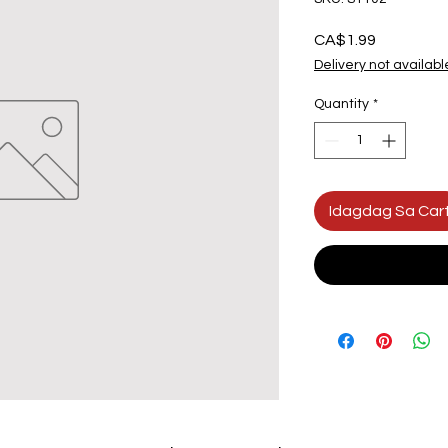
Presyo
CA$1.99
Delivery not availabl
Quantity
*
Idagdag Sa Car