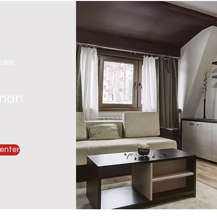
 ako.
gnan
enter