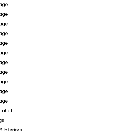
age
age
age
age
age
age
age
age
age
age
age
 Lahat
gs
 Interiors