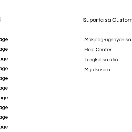
i
Suporta sa Custom
age
Makipag-ugnayan sa
age
Help Center
age
Tungkol sa atin
age
Mga karera
age
age
age
age
age
age