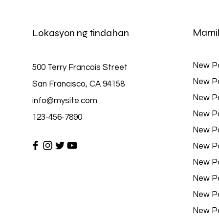
Mamil
Lokasyon ng tindahan
New P
500 Terry Francois Street
New P
San Francisco, CA 94158
New P
info@mysite.com
New P
123-456-7890
New P
New P
New P
New P
New P
New P