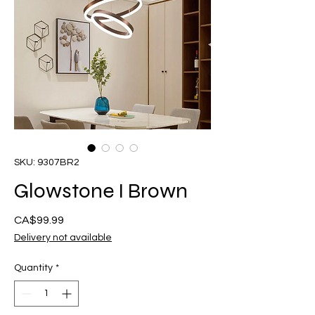
SKU: 9307BR2
Glowstone I Brown
Presyo
CA$99.99
Delivery not available
Quantity
*