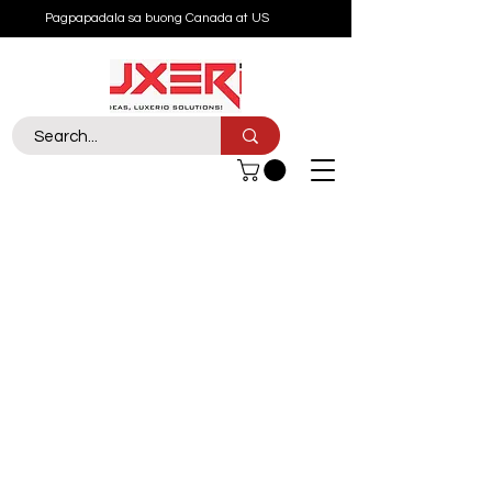
Pagpapadala sa buong Canada at US