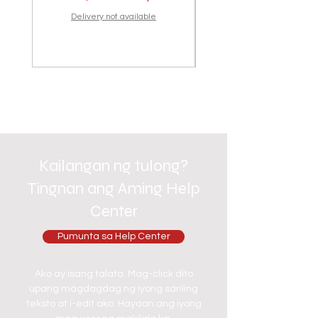
Delivery not available
Kailangan ng tulong?
Tingnan ang Aming Help
Center
Pumunta sa Help Center
Ako ay isang talata. Mag-click dito
upang magdagdag ng iyong sariling
teksto at i-edit ako. Hayaan ang iyong