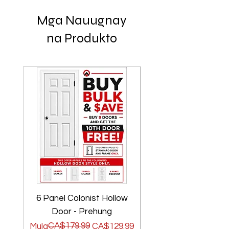
Mga Nauugnay
na Produkto
6 Panel Colonist Hollow
2 Panel Shaker Ho
Door - Prehung
Regular na Presyo
Sale Price
CA$179.99
Regular na Presyo
Sale Price
Mula
CA$129.99
Mula