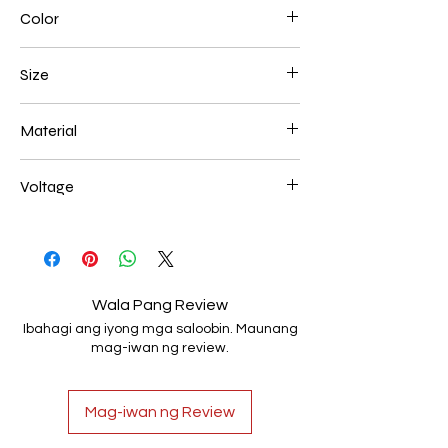
Color
Brown
Size
200+400mm 70W
Material
Aluminum+Acrylic
Voltage
AC85-265V
Wala Pang Review
Ibahagi ang iyong mga saloobin. Maunang
mag-iwan ng review.
Mag-iwan ng Review