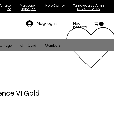
Tungkol
Makipag-
Help Center
Tumawag sa Amin
sa
ugnayan
416-568-2165
Mag-log In
Mga
paborito
w Page
Gift Card
Members
ence VI Gold