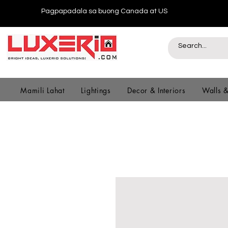
Pagpapadala sa buong Canada at US
Mamili Lahat
Lightings
Decor & Interiors
Walls 