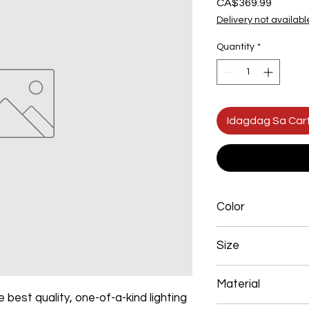
Presyo
CA$369.99
Delivery not availabl
Quantity
*
Idagdag Sa Car
Color
Gold Plated
Size
40+60+80+100+120
Material
 best quality, one-of-a-kind lighting