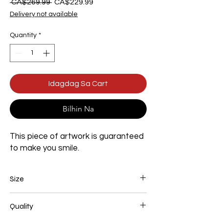
Regular
Sale
 CA$269.99 
CA$229.99
na
Price
Delivery not available
Presyo
Quantity
*
Idagdag Sa Cart
Bilhin Na
This piece of artwork is guaranteed
to make you smile.
Size
Width 600mm x Height 900mm x Depth
Quality
80mm