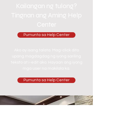
Kailangan ng tulong?
Tingnan ang Aming Help
Center
Pumunta sa Help Center
Ako ay isang talata. Mag-click dito
upang magdagdag ng iyong sariling
teksto at i-edit ako. Hayaan ang iyong
mga user na makilala ka.
Pumunta sa Help Center