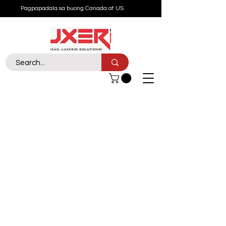
Pagpapadala sa buong Canada at US