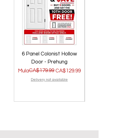
6 Panel Colonist Hollow
2 Panel Shaker Ho
Door - Prehung
Regular na Presyo
Sale Price
CA$179.99
Regular na Presyo
Sale Price
Mula
CA$129.99
Mula
Delivery not available