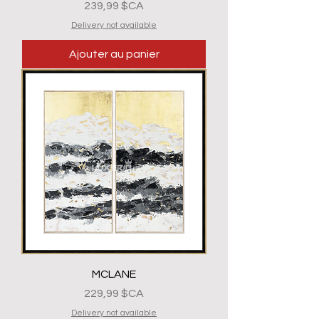
Prix
239,99 $CA
Delivery not available
Ajouter au panier
MCLANE
Prix
229,99 $CA
Delivery not available