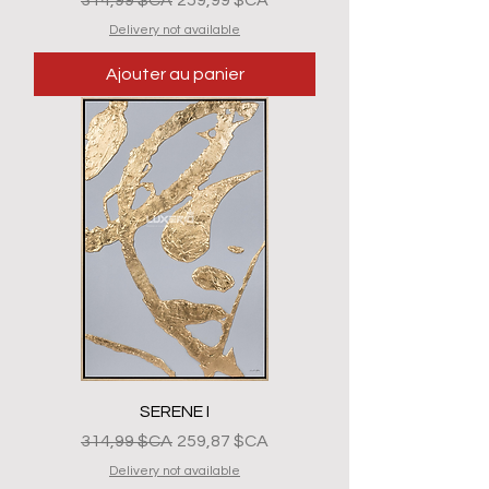
314,99 $CA
259,99 $CA
Delivery not available
Ajouter au panier
SERENE I
Prix original
Prix promotionnel
314,99 $CA
259,87 $CA
Delivery not available