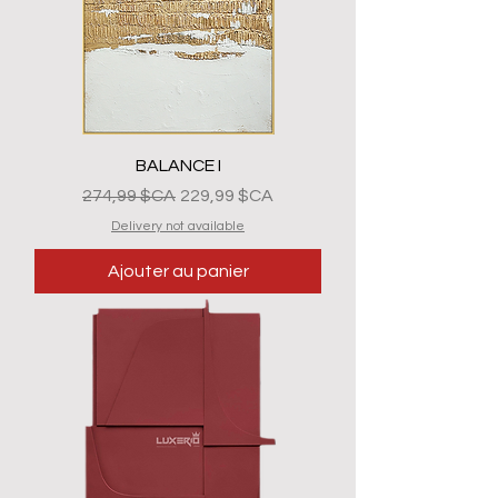
BALANCE I
Prix original
Prix promotionnel
274,99 $CA
229,99 $CA
Delivery not available
Ajouter au panier