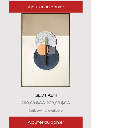
Ajouter au panier
GEO FAB III
Prix original
Prix promotionnel
269,99 $CA
229,99 $CA
Delivery not available
Ajouter au panier