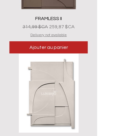
FRAMLESS II
Prix original
Prix promotionnel
314,99 $CA
259,87 $CA
Delivery not available
Ajouter au panier