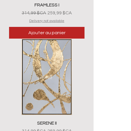
FRAMLESS I
Prix original
Prix promotionnel
314,99 $CA
259,99 $CA
Delivery not available
Ajouter au panier
SERENE II
Prix original
Prix promotionnel