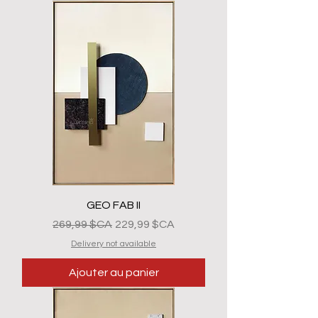
GEO FAB II
Prix original
Prix promotionnel
269,99 $CA
229,99 $CA
Delivery not available
Ajouter au panier