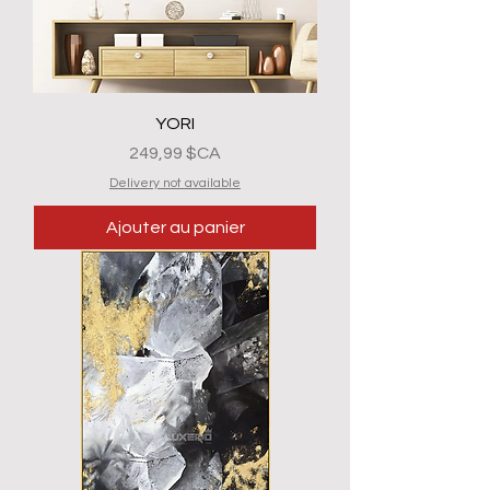
YORI
Prix
249,99 $CA
Delivery not available
Ajouter au panier