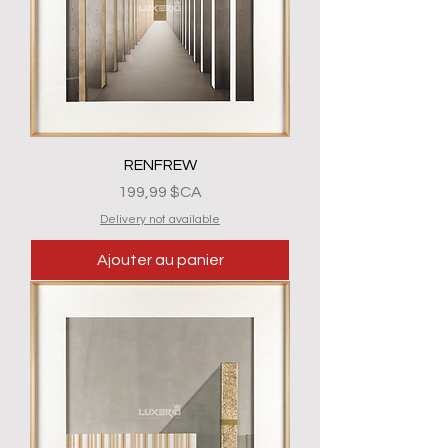
RENFREW
Prix
199,99 $CA
Delivery not available
Ajouter au panier