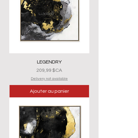
LEGENDRY
Prix
209,99 $CA
Delivery not available
Ajouter au panier