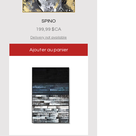
SPINO
Prix
199,99 $CA
Delivery not available
Ajouter au panier