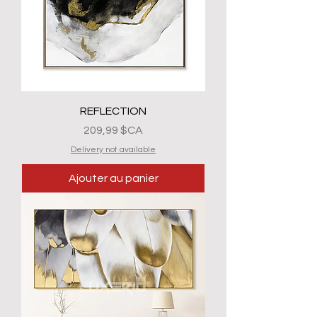
REFLECTION
Prix
209,99 $CA
Delivery not available
Ajouter au panier