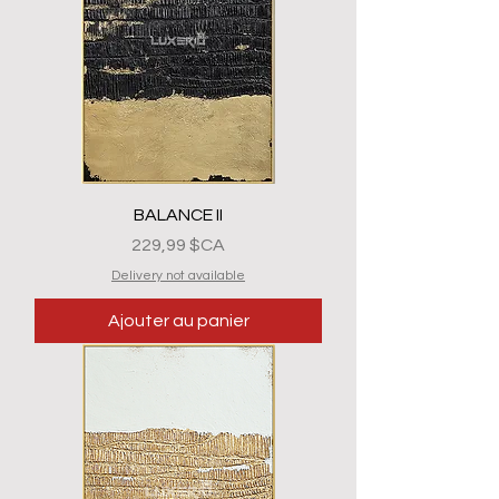
BALANCE II
Prix
229,99 $CA
Delivery not available
Ajouter au panier