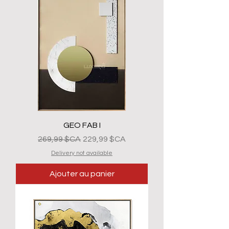
GEO FAB I
Prix original
Prix promotionnel
269,99 $CA
229,99 $CA
Delivery not available
Ajouter au panier