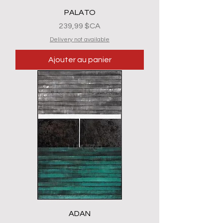
PALATO
Prix
239,99 $CA
Delivery not available
Ajouter au panier
ADAN