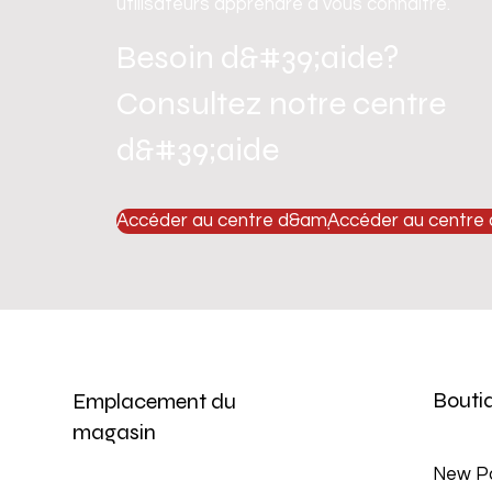
utilisateurs apprendre à vous connaître.
Besoin d&#39;aide?
Consultez notre centre
d&#39;aide
Accéder au centre d&amp;#39;aide
Accéder au centre
Bouti
Emplacement du
magasin
New P