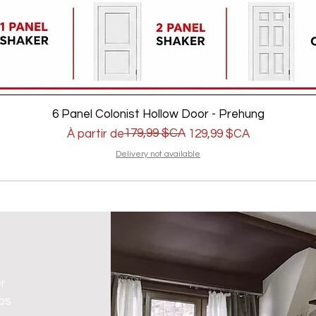
6 Panel Colonist Hollow Door - Prehung
Prix original
Prix promotionnel
179,99 $CA
À partir de
129,99 $CA
Delivery not available
er
vos