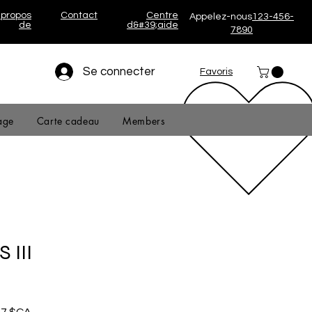
 propos
Contact
Centre
Appelez-nous
123-456-
de
d&#39;aide
7890
Se connecter
Favoris
age
Carte cadeau
Members
 III
Prix