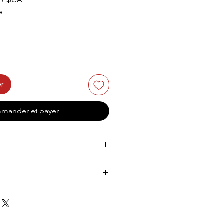
87 $CA
al
promotionnel
e
er
mander et payer
ght 1200mm x Depth 36mm