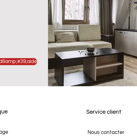
 d&amp;#39;aide
que
Service client
age
Nous contacter