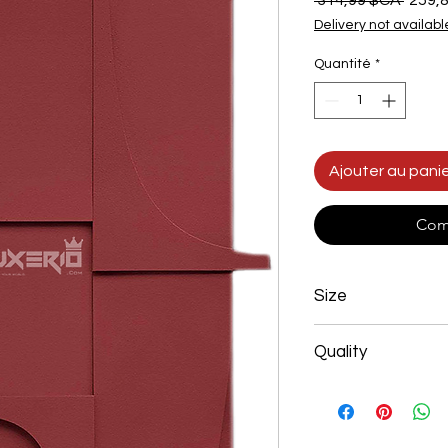
 314,99 $CA 
259,
origin
Delivery not availabl
Quantité
*
Ajouter au pani
Com
Size
Width 800mm x Hei
Quality
100% Handmade