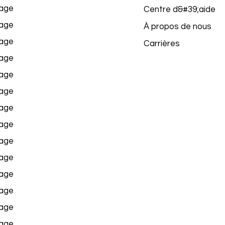
age
Centre d&#39;aide
age
À propos de nous
age
Carrières
age
age
age
age
age
age
age
age
age
age
age