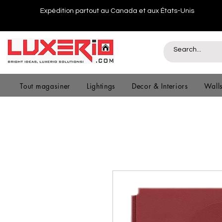
Expédition partout au Canada et aux États-Unis
Tout magasiner
Lightings
Decor & Interiors
Wall