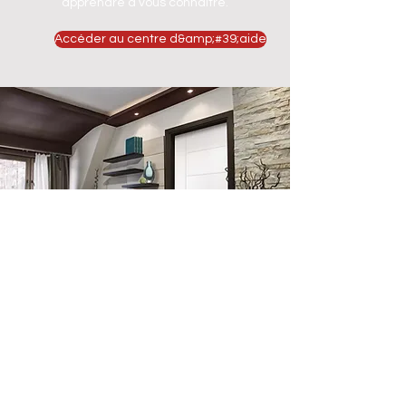
apprendre à vous connaître.
Accéder au centre d&amp;#39;aide
Emplacement du magasin
500, rue Terry François