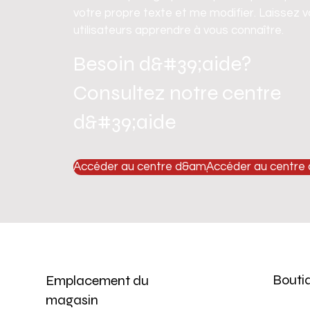
votre propre texte et me modifier. Laissez 
utilisateurs apprendre à vous connaître.
Besoin d&#39;aide?
Consultez notre centre
d&#39;aide
Accéder au centre d&amp;#39;aide
Accéder au centre
Bouti
Emplacement du
magasin