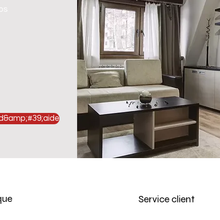
vos
 d&amp;#39;aide
que
Service client