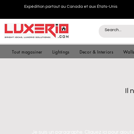
Expédition partout au Canada et aux États-Unis
Tout magasiner
Lightings
Decor & Interiors
Wall
Il
Je suis un paragraphe. Cliquez ici pour ajout