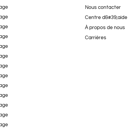
age
Nous contacter
age
Centre d&#39;aide
age
À propos de nous
age
Carrières
age
age
age
age
age
age
age
age
age