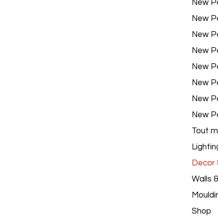
New P
New P
New P
New P
New P
New P
New P
New P
Tout m
Lightin
Decor &
Walls 
Mouldi
Shop