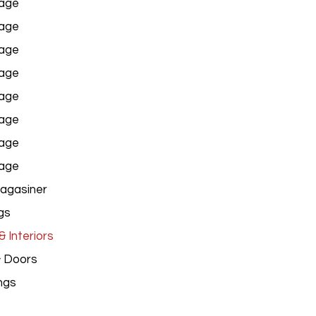
age
age
age
age
age
age
age
age
agasiner
gs
 Interiors
& Doors
ngs