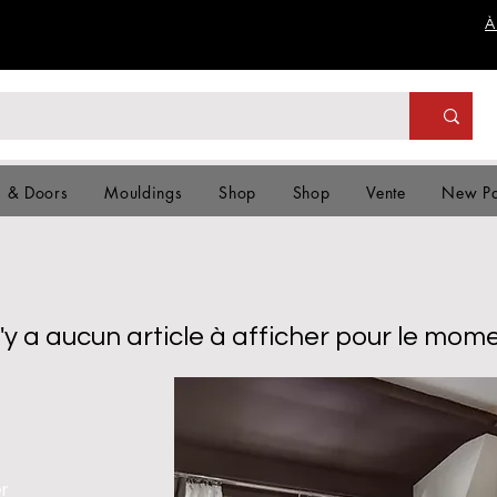
À
s & Doors
Mouldings
Shop
Shop
Vente
New P
 n'y a aucun article à afficher pour le mome
er