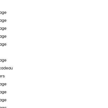
age
age
age
age
age
age
cadeau
rs
age
age
age