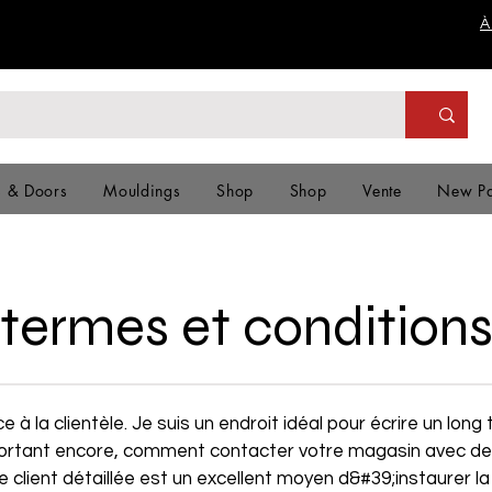
À
s & Doors
Mouldings
Shop
Shop
Vente
New P
termes et condition
e à la clientèle. Je suis un endroit idéal pour écrire un long
mportant encore, comment contacter votre magasin avec de
e client détaillée est un excellent moyen d&#39;instaurer l