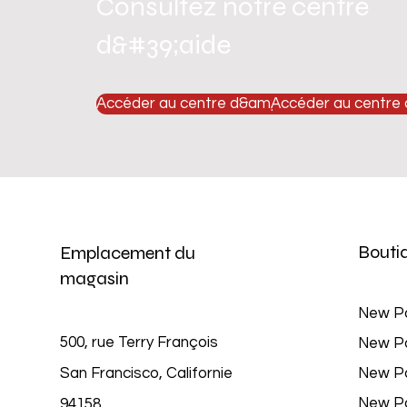
Consultez notre centre
d&#39;aide
Accéder au centre d&amp;#39;aide
Accéder au centre
Bouti
Emplacement du
magasin
New P
500, rue Terry François
New P
San Francisco, Californie
New P
New P
94158