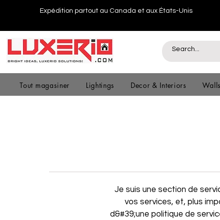
Expédition partout au Canada et aux États-Unis
Tout magasiner
Lightings
Decor & Interiors
Wall
Je suis une section de servic
vos services, et, plus i
d&#39;une politique de servic