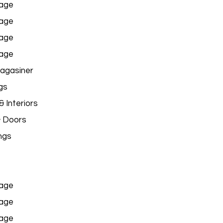
age
age
age
age
agasiner
gs
 Interiors
& Doors
ngs
age
age
age