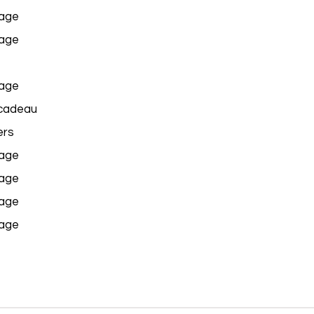
age
age
age
cadeau
rs
age
age
age
age