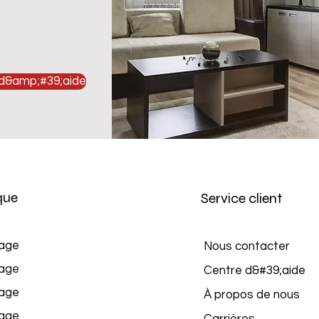
 d&amp;#39;aide
que
Service client
age
Nous contacter
age
Centre d&#39;aide
age
À propos de nous
age