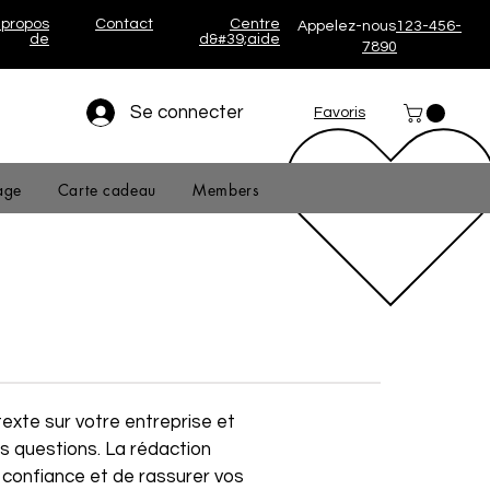
 propos
Contact
Centre
Appelez-nous
123-456-
de
d&#39;aide
7890
Se connecter
Favoris
age
Carte cadeau
Members
s
 texte sur votre entreprise et
s questions. La rédaction
a confiance et de rassurer vos