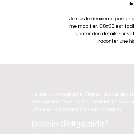
cl
Je suis le deuxième paragraph
me modifier. C&#39;est facil
ajouter des détails sur vot
raconter une hi
Je suis un paragraphe. Cliquez ici pour ajout
votre propre texte et me modifier. Laissez 
utilisateurs apprendre à vous connaître.
Besoin d&#39;aide?