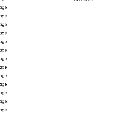
Carrières
age
age
age
age
age
age
age
age
age
age
age
age
age