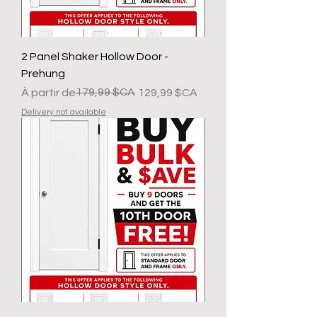
2 Panel Shaker Hollow Door -
Prehung
Prix original
Prix promotionnel
179,99 $CA
À partir de
129,99 $CA
Delivery not available