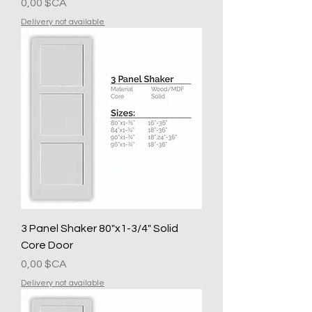
Prix
0,00 $CA
Delivery not available
3 Panel Shaker 80"x1-3/4" Solid
Core Door
Prix
0,00 $CA
Delivery not available