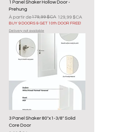
1 Panel Shaker Hollow Door -
Prehung
Prix original
Prix promotionnel
179,99 $CA
À partir de
129,99 $CA
BUY 9 DOORS & GET 10th DOOR FREE!
Delivery not available
3 Panel Shaker 80"x1-3/8" Solid
Core Door