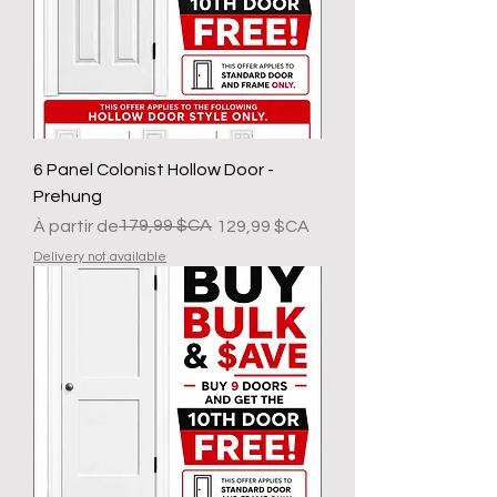
6 Panel Colonist Hollow Door -
Prehung
Prix original
Prix promotionnel
179,99 $CA
À partir de
129,99 $CA
Delivery not available