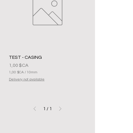
TEST - CASING
Prix
1,00 $CA
1,00 $CA
/
10mm
1
Delivery not available
,
0
0
$
C
1
/
1
A
p
a
r
1