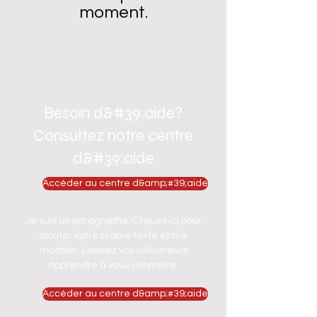
moment.
Besoin d&#39;aide?
Consultez notre centre
d&#39;aide
Accéder au centre d&amp;#39;aide
Je suis un paragraphe. Cliquez ici pour
ajouter votre propre texte et me
modifier. Laissez vos utilisateurs
apprendre à vous connaître.
Accéder au centre d&amp;#39;aide