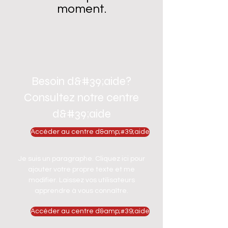
moment.
Besoin d&#39;aide?
Consultez notre centre
d&#39;aide
Accéder au centre d&amp;#39;aide
Je suis un paragraphe. Cliquez ici pour
ajouter votre propre texte et me
modifier. Laissez vos utilisateurs
apprendre à vous connaître.
Accéder au centre d&amp;#39;aide