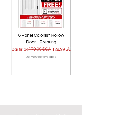
6 Panel Colonist Hollow
2 Panel Shaker Ho
Door - Prehung
Prix original
Prix promotionnel
179,99 $CA
Prix original
Prix promotionnel
À partir de
129,99 $CA
À partir de
Delivery not available