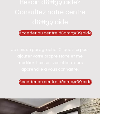
Besoin d&#39;aide?
Consultez notre centre
d&#39;aide
Accéder au centre d&amp;#39;aide
Je suis un paragraphe. Cliquez ici pour
ajouter votre propre texte et me
modifier. Laissez vos utilisateurs
apprendre à vous connaître.
Accéder au centre d&amp;#39;aide