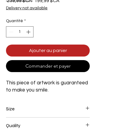
Prix
Prix
 239,99 $CA 
199,99 $CA
original
promotionnel
Delivery not available
Quantité
*
Ajouter au panier
Commander et payer
This piece of artwork is guaranteed
to make you smile.
Size
Width 800mm x Height 1200mm x Depth
Quality
35mm