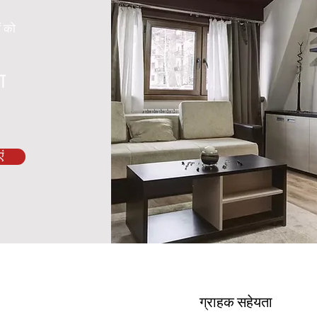
ं को
ा
ं
ग्राहक सहेयता