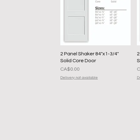
त्वरित दृश्य
2 Panel Shaker 84"x1-3/4"
2
Solid Core Door
S
मूल्य
मू
CA$0.00
C
Delivery not available
D