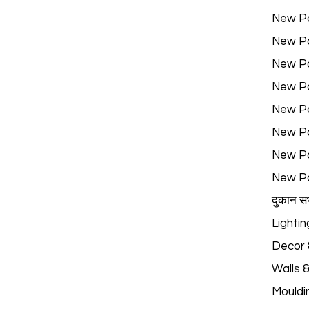
New P
New P
New P
New P
New P
New P
New P
New P
दुकान स
Lightin
Decor &
Walls 
Mouldi