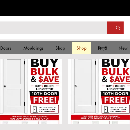
 Doors
Mouldings
Shop
Shop
बिक्री
New 