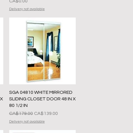
मूल्य
CA$0.00
Delivery not available
त्वरित दृश्य
SGA 04810 WHITE MIRRORED
 X
SLIDING CLOSET DOOR 48 IN X
80 1/2 IN
नियमित मूल्य
बिक्री मूल्य
CA$179.00
CA$139.00
Delivery not available