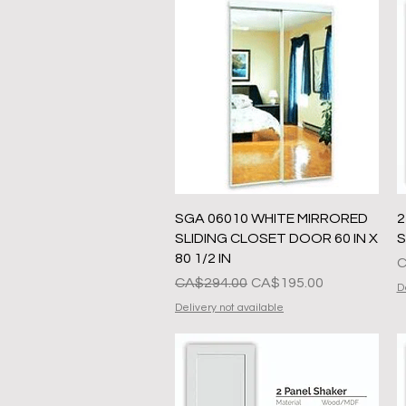
त्वरित दृश्य
SGA 06010 WHITE MIRRORED
2
SLIDING CLOSET DOOR 60 IN X
S
80 1/2 IN
मू
C
नियमित मूल्य
बिक्री मूल्य
CA$294.00
CA$195.00
D
Delivery not available