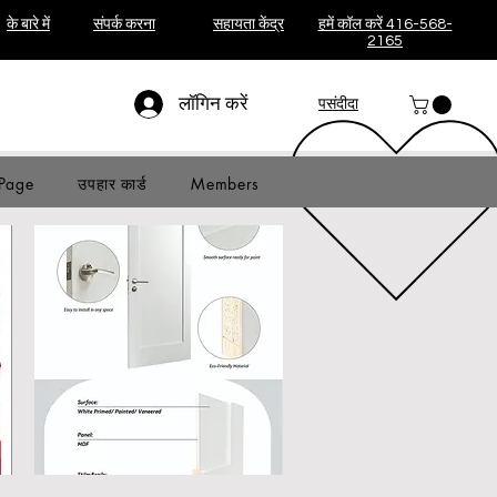
के बारे में
संपर्क करना
सहायता केंद्र
हमें कॉल करें 416-568-
2165
लॉगिन करें
पसंदीदा
Page
उपहार कार्ड
Members