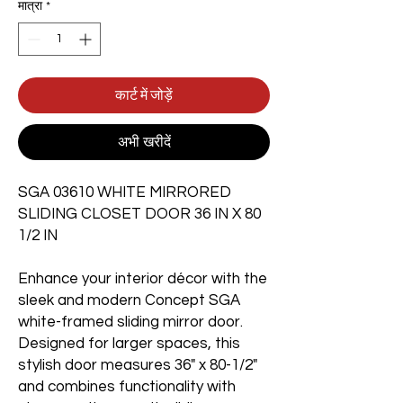
मात्रा
*
कार्ट में जोड़ें
अभी खरीदें
SGA 03610 WHITE MIRRORED
SLIDING CLOSET DOOR 36 IN X 80
1/2 IN
Enhance your interior décor with the
sleek and modern Concept SGA
white-framed sliding mirror door.
Designed for larger spaces, this
stylish door measures 36" x 80-1/2"
and combines functionality with