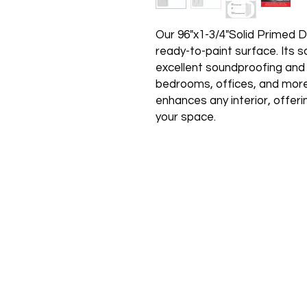
Our 96"x1-3/4"Solid Primed Do
ready-to-paint surface. Its s
excellent soundproofing and s
bedrooms, offices, and more.
enhances any interior, offeri
your space.