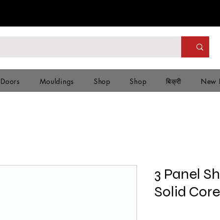
 Doors
Mouldings
Shop
Shop
बिक्री
New 
3 Panel Sh
Solid Cor