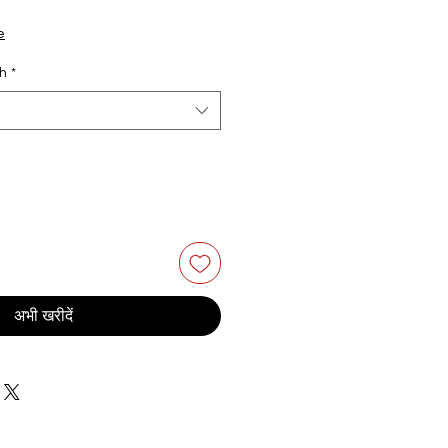
e
th
*
अभी खरीदें