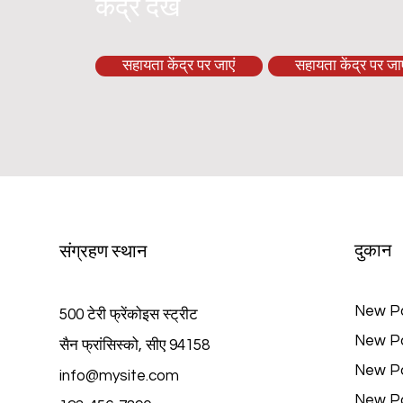
केंद्र देखें
सहायता केंद्र पर जाएं
सहायता केंद्र पर जाए
दुकान
संग्रहण स्थान
New P
500 टेरी फ्रेंकोइस स्ट्रीट
New P
सैन फ्रांसिस्को, सीए 94158
New P
info@mysite.com
New P