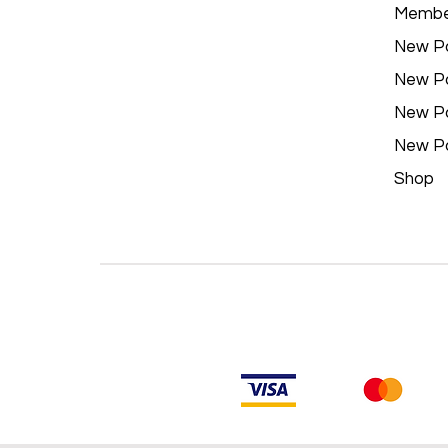
Membe
New P
New P
New P
New P
Shop