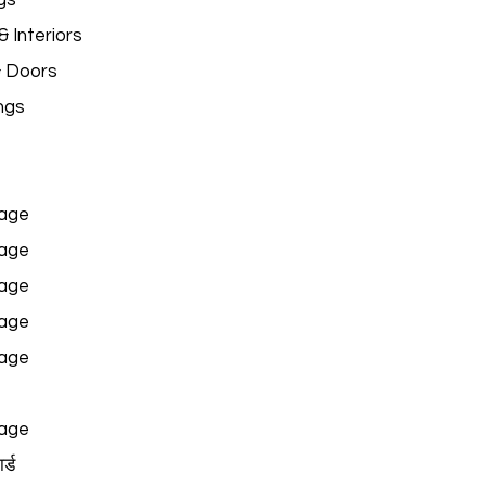
gs
 Interiors
& Doors
ngs
age
age
age
age
age
age
र्ड