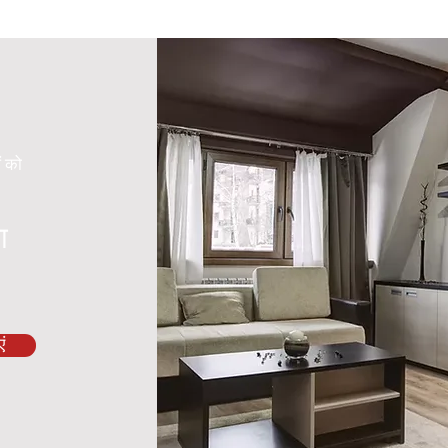
ं को
ा
ं