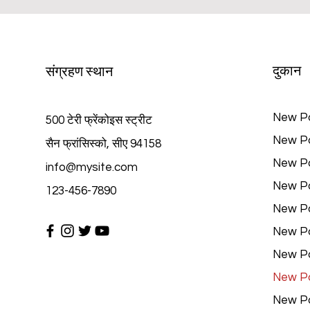
दुकान
संग्रहण स्थान
New P
500 टेरी फ्रेंकोइस स्ट्रीट
New P
सैन फ्रांसिस्को, सीए 94158
New P
info@mysite.com
New P
123-456-7890
New P
New P
New P
New P
New P