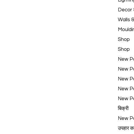
Lightin
Decor &
Walls 
Mouldi
Shop
Shop
New P
New P
New P
New P
New P
बिक्री
New P
उपहार का