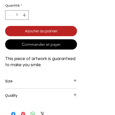
Quantité
*
Ajouter au panier
Commander et payer
This piece of artwork is guaranteed
to make you smile.
Size
Width 900mm x Height 1200mm x Depth
Quality
35mm
100% Handmade