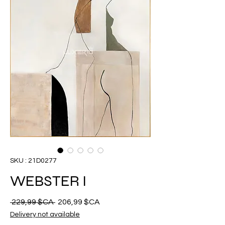
SKU : 21D0277
WEBSTER I
Prix
Prix
 229,99 $CA 
206,99 $CA
original
promotionnel
Delivery not available