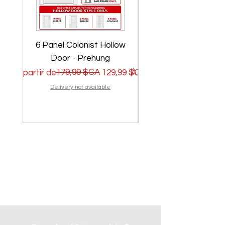
6 Panel Colonist Hollow
2 Panel Shaker Ho
Door - Prehung
Prix original
Prix promotionnel
179,99 $CA
Prix original
Prix promotionnel
À partir de
129,99 $CA
À partir de
Delivery not available