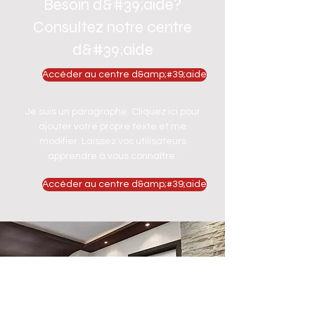
Besoin d&#39;aide?
Consultez notre centre
d&#39;aide
Accéder au centre d&amp;#39;aide
Je suis un paragraphe. Cliquez ici pour
ajouter votre propre texte et me
modifier. Laissez vos utilisateurs
apprendre à vous connaître.
Accéder au centre d&amp;#39;aide