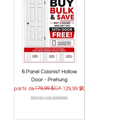
6 Panel Colonist Hollow
2 Panel Shaker Ho
Door - Prehung
Prix original
Prix promotionnel
179,99 $CA
Prix original
Prix promotionnel
À partir de
129,99 $CA
À partir de
Delivery not available