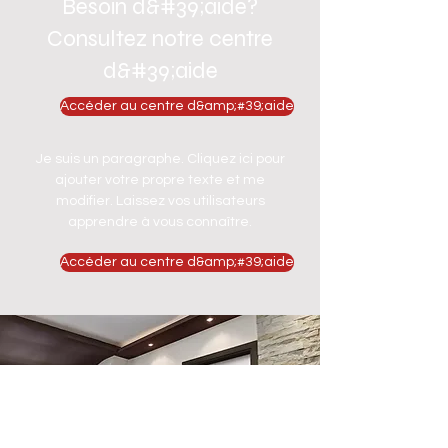
Besoin d&#39;aide?
Consultez notre centre
d&#39;aide
Accéder au centre d&amp;#39;aide
Je suis un paragraphe. Cliquez ici pour
ajouter votre propre texte et me
modifier. Laissez vos utilisateurs
apprendre à vous connaître.
Accéder au centre d&amp;#39;aide