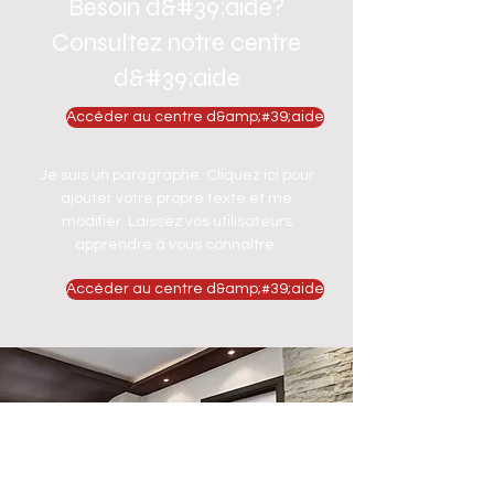
Besoin d&#39;aide?
Consultez notre centre
d&#39;aide
Accéder au centre d&amp;#39;aide
Je suis un paragraphe. Cliquez ici pour
ajouter votre propre texte et me
modifier. Laissez vos utilisateurs
apprendre à vous connaître.
Accéder au centre d&amp;#39;aide