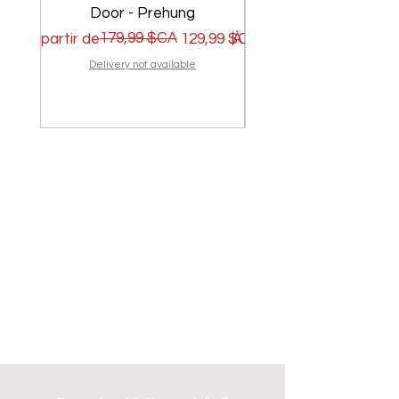
Door - Prehung
Prix original
Prix promotionnel
179,99 $CA
Prix original
Prix promotionnel
À partir de
129,99 $CA
À partir de
Delivery not available