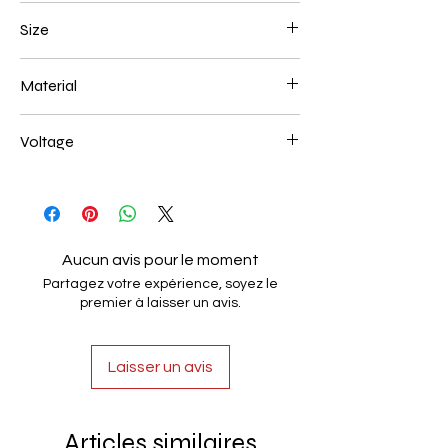
Black
Size
L250*W200*E60 52W
Material
Aluminum+Acrylic
Voltage
AC85-265V
Aucun avis pour le moment
Partagez votre expérience, soyez le
premier à laisser un avis.
Laisser un avis
Articles similaires