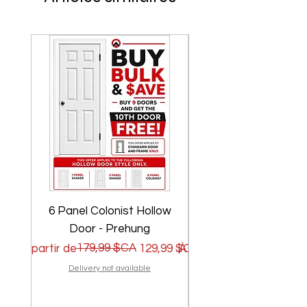
6 Panel Colonist Hollow
2 Panel Shaker Ho
Door - Prehung
Prix original
Prix promotionnel
179,99 $CA
Prix original
Prix promotionnel
À partir de
129,99 $CA
À partir de
Delivery not available