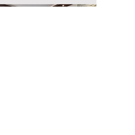
Emplacement du magasin
500, rue Terry François
San Francisco, Californie 94158
info@monsite.com
123-456-7890