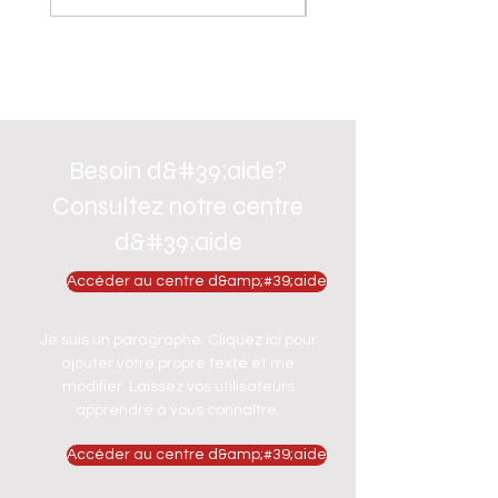
Besoin d&#39;aide?
Consultez notre centre
d&#39;aide
Accéder au centre d&amp;#39;aide
Je suis un paragraphe. Cliquez ici pour
ajouter votre propre texte et me
modifier. Laissez vos utilisateurs
apprendre à vous connaître.
Accéder au centre d&amp;#39;aide