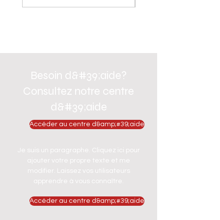
Besoin d&#39;aide?
Consultez notre centre
d&#39;aide
Accéder au centre d&amp;#39;aide
Je suis un paragraphe. Cliquez ici pour
ajouter votre propre texte et me
modifier. Laissez vos utilisateurs
apprendre à vous connaître.
Accéder au centre d&amp;#39;aide