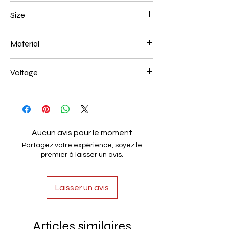
Chrome
Size
L250*W200*E60 52W
Material
Aluminum+Acrylic
Voltage
AC85-265V
Aucun avis pour le moment
Partagez votre expérience, soyez le
premier à laisser un avis.
Laisser un avis
Articles similaires