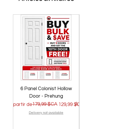
6 Panel Colonist Hollow
2 Panel Shaker Ho
Door - Prehung
Prix original
Prix promotionnel
179,99 $CA
Prix original
Prix promotionnel
À partir de
129,99 $CA
À partir de
Delivery not available