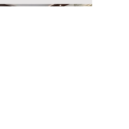
Emplacement du magasin
500, rue Terry François
San Francisco, Californie 94158
info@monsite.com
123-456-7890