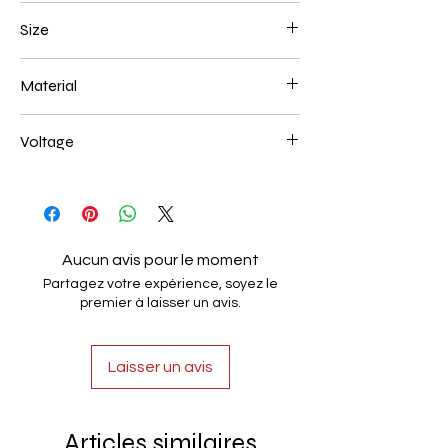
Brown
Size
200+400+600mm 170W
Material
Aluminum+Acrylic
Voltage
AC85-265V
Aucun avis pour le moment
Partagez votre expérience, soyez le
premier à laisser un avis.
Laisser un avis
Articles similaires