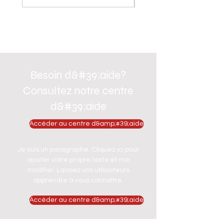
Besoin d&#39;aide?
Consultez notre centre
d&#39;aide
Accéder au centre d&amp;#39;aide
Je suis un paragraphe. Cliquez ici pour
ajouter votre propre texte et me
modifier. Laissez vos utilisateurs
apprendre à vous connaître.
Accéder au centre d&amp;#39;aide