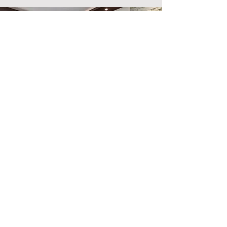
Emplacement du magasin
500, rue Terry François
San Francisco, Californie 94158
info@monsite.com
123-456-7890