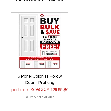
6 Panel Colonist Hollow
2 Panel Shaker Ho
Door - Prehung
Prix original
Prix promotionnel
179,99 $CA
Prix original
Prix promotionnel
À partir de
129,99 $CA
À partir de
Delivery not available