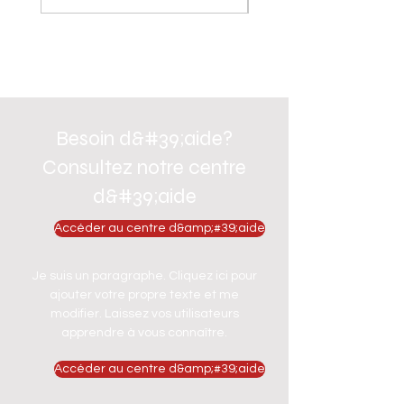
Besoin d&#39;aide?
Consultez notre centre
d&#39;aide
Accéder au centre d&amp;#39;aide
Je suis un paragraphe. Cliquez ici pour
ajouter votre propre texte et me
modifier. Laissez vos utilisateurs
apprendre à vous connaître.
Accéder au centre d&amp;#39;aide