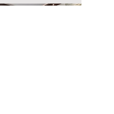
Emplacement du magasin
500, rue Terry François
San Francisco, Californie 94158
info@monsite.com
123-456-7890