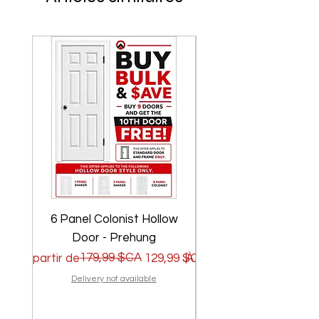
6 Panel Colonist Hollow
2 Panel Shaker Ho
Door - Prehung
Prix original
Prix promotionnel
179,99 $CA
Prix original
Prix promotionnel
À partir de
129,99 $CA
À partir de
Delivery not available