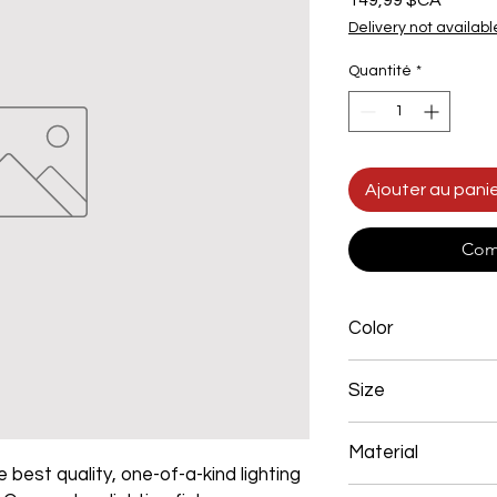
149,99 $CA
Delivery not availabl
Quantité
*
Ajouter au pani
Com
Color
Chrome
Size
500*350mm 112
Material
 best quality, one-of-a-kind lighting
Aluminum+Acrylic