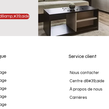
 d&amp;#39;aide
que
Service client
age
Nous contacter
age
Centre d&#39;aide
age
À propos de nous
age
Carrières
age