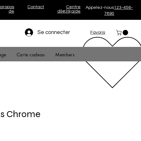
 propos
Contact
Centre
Appelez-nous
123-456-
de
d&#39;aide
7890
Se connecter
Favoris
age
Carte cadeau
Members
ns Chrome