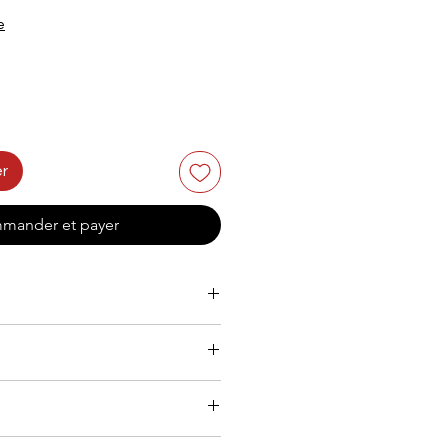
e
er
mander et payer