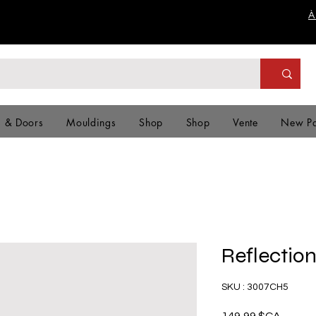
À
s & Doors
Mouldings
Shop
Shop
Vente
New P
Reflectio
SKU : 3007CH5
Prix