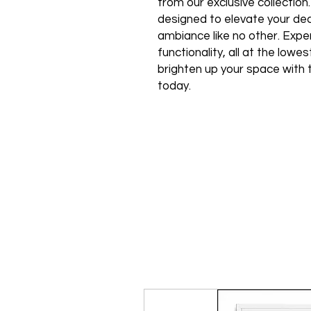
from our exclusive collection
designed to elevate your de
ambiance like no other. Expe
functionality, all at the low
brighten up your space with 
today.