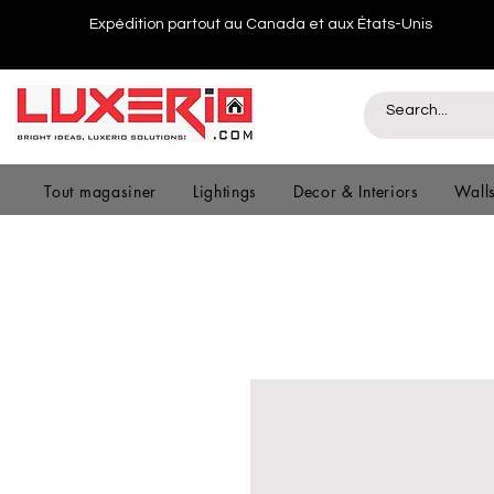
Expédition partout au Canada et aux États-Unis
Tout magasiner
Lightings
Decor & Interiors
Wall