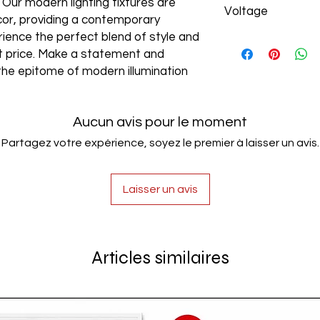
. Our modern lighting fixtures are
Voltage
cor, providing a contemporary
rience the perfect blend of style and
AC85-265V
est price. Make a statement and
the epitome of modern illumination
Aucun avis pour le moment
Partagez votre expérience, soyez le premier à laisser un avis.
Laisser un avis
Articles similaires