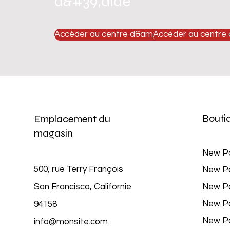
d&#39;aide
Accéder au centre d&amp;#39;aide
Accéder au centre
Bouti
Emplacement du
magasin
New P
500, rue Terry François
New P
San Francisco, Californie
New P
New P
94158
New P
info@monsite.com